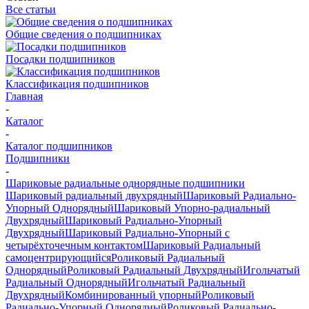
Все статьи
Общие сведения о подшипниках
Посадки подшипников
Классификация подшипников
Главная
-
Каталог
-
Каталог подшипников
Подшипники
-
Шариковые радиальные однорядные подшипники
Шариковый радиальный двухрядный
Шариковый Радиально-
Упорный Однорядный
Шариковый Упорно-радиальный
Двухрядный
Шариковый Радиально-Упорный
Двухрядный
Шариковый Радиально-Упорный с
четырёхточечным контактом
Шариковый Радиальный
самоцентрирующийся
Роликовый Радиальный
Однорядный
Роликовый Радиальный Двухрядный
Игольчатый
Радиальный Однорядный
Игольчатый Радиальный
Двухрядный
Комбинированный упорный
Роликовый
Радиально-Упорный Однорядный
Роликовый Радиально-