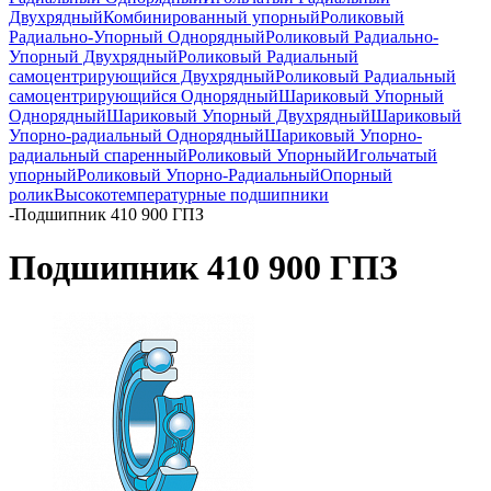
Двухрядный
Комбинированный упорный
Роликовый
Радиально-Упорный Однорядный
Роликовый Радиально-
Упорный Двухрядный
Роликовый Радиальный
самоцентрирующийся Двухрядный
Роликовый Радиальный
самоцентрирующийся Однорядный
Шариковый Упорный
Однорядный
Шариковый Упорный Двухрядный
Шариковый
Упорно-радиальный Однорядный
Шариковый Упорно-
радиальный спаренный
Роликовый Упорный
Игольчатый
упорный
Роликовый Упорно-Радиальный
Опорный
ролик
Высокотемпературные подшипники
-
Подшипник 410 900 ГПЗ
Подшипник 410 900 ГПЗ