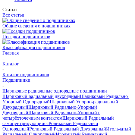
Статьи
Все статьи
Общие сведения о подшипниках
Посадки подшипников
Классификация подшипников
Главная
-
Каталог
-
Каталог подшипников
Подшипники
-
Шариковые радиальные однорядные подшипники
Шариковый радиальный двухрядный
Шариковый Радиально-
Упорный Однорядный
Шариковый Упорно-радиальный
Двухрядный
Шариковый Радиально-Упорный
Двухрядный
Шариковый Радиально-Упорный с
четырёхточечным контактом
Шариковый Радиальный
самоцентрирующийся
Роликовый Радиальный
Однорядный
Роликовый Радиальный Двухрядный
Игольчатый
Радиальный Однорядный
Игольчатый Радиальный