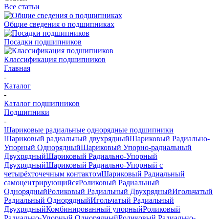
Все статьи
Общие сведения о подшипниках
Посадки подшипников
Классификация подшипников
Главная
-
Каталог
-
Каталог подшипников
Подшипники
-
Шариковые радиальные однорядные подшипники
Шариковый радиальный двухрядный
Шариковый Радиально-
Упорный Однорядный
Шариковый Упорно-радиальный
Двухрядный
Шариковый Радиально-Упорный
Двухрядный
Шариковый Радиально-Упорный с
четырёхточечным контактом
Шариковый Радиальный
самоцентрирующийся
Роликовый Радиальный
Однорядный
Роликовый Радиальный Двухрядный
Игольчатый
Радиальный Однорядный
Игольчатый Радиальный
Двухрядный
Комбинированный упорный
Роликовый
Радиально-Упорный Однорядный
Роликовый Радиально-