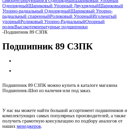
самоцентрирующийся Однорядный
Шариковый Упорный
Однорядный
Шариковый Упорный Двухрядный
Шариковый
Упорно-радиальный Однорядный
Шариковый Упорно-
радиальный спаренный
Роликовый Упорный
Игольчатый
упорный
Роликовый Упорно-Радиальный
Опорный
ролик
Высокотемпературные подшипники
-
Подшипник 89 СЗПК
Подшипник 89 СЗПК
Подшипник 89 СЗПК можно купить в каталоге магазина
Подшипник-Шоп из наличия или под заказ.
У нас вы можете найти большой ассортимент подшипников и
комплектующих самых популярных производителей, а также
получить грамотную консультацию по подбору аналогов от
наших
менеджеров
.