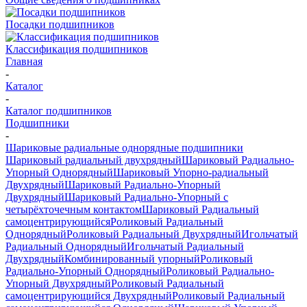
Посадки подшипников
Классификация подшипников
Главная
-
Каталог
-
Каталог подшипников
Подшипники
-
Шариковые радиальные однорядные подшипники
Шариковый радиальный двухрядный
Шариковый Радиально-
Упорный Однорядный
Шариковый Упорно-радиальный
Двухрядный
Шариковый Радиально-Упорный
Двухрядный
Шариковый Радиально-Упорный с
четырёхточечным контактом
Шариковый Радиальный
самоцентрирующийся
Роликовый Радиальный
Однорядный
Роликовый Радиальный Двухрядный
Игольчатый
Радиальный Однорядный
Игольчатый Радиальный
Двухрядный
Комбинированный упорный
Роликовый
Радиально-Упорный Однорядный
Роликовый Радиально-
Упорный Двухрядный
Роликовый Радиальный
самоцентрирующийся Двухрядный
Роликовый Радиальный