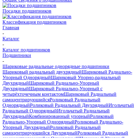
Посадки подшипников
Классификация подшипников
Главная
-
Каталог
-
Каталог подшипников
Подшипники
-
Шариковые радиальные однорядные подшипники
Шариковый радиальный двухрядный
Шариковый Радиально-
Упорный Однорядный
Шариковый Упорно-радиальный
Двухрядный
Шариковый Радиально-Упорный
Двухрядный
Шариковый Радиально-Упорный с
четырёхточечным контактом
Шариковый Радиальный
самоцентрирующийся
Роликовый Радиальный
Однорядный
Роликовый Радиальный Двухрядный
Игольчатый
Радиальный Однорядный
Игольчатый Радиальный
Двухрядный
Комбинированный упорный
Роликовый
Радиально-Упорный Однорядный
Роликовый Радиально-
Упорный Двухрядный
Роликовый Радиальный
самоцентрирующийся Двухрядный
Роликовый Радиальный