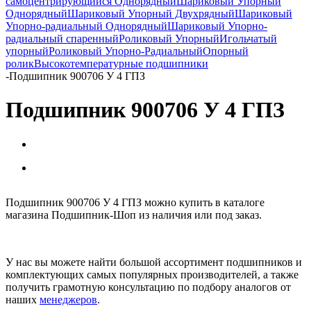
самоцентрирующийся Однорядный
Шариковый Упорный
Однорядный
Шариковый Упорный Двухрядный
Шариковый
Упорно-радиальный Однорядный
Шариковый Упорно-
радиальный спаренный
Роликовый Упорный
Игольчатый
упорный
Роликовый Упорно-Радиальный
Опорный
ролик
Высокотемпературные подшипники
-
Подшипник 900706 У 4 ГПЗ
Подшипник 900706 У 4 ГПЗ
Подшипник 900706 У 4 ГПЗ можно купить в каталоге
магазина Подшипник-Шоп из наличия или под заказ.
У нас вы можете найти большой ассортимент подшипников и
комплектующих самых популярных производителей, а также
получить грамотную консультацию по подбору аналогов от
наших
менеджеров
.