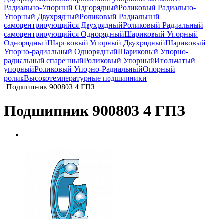
Радиально-Упорный Однорядный
Роликовый Радиально-
Упорный Двухрядный
Роликовый Радиальный
самоцентрирующийся Двухрядный
Роликовый Радиальный
самоцентрирующийся Однорядный
Шариковый Упорный
Однорядный
Шариковый Упорный Двухрядный
Шариковый
Упорно-радиальный Однорядный
Шариковый Упорно-
радиальный спаренный
Роликовый Упорный
Игольчатый
упорный
Роликовый Упорно-Радиальный
Опорный
ролик
Высокотемпературные подшипники
-
Подшипник 900803 4 ГПЗ
Подшипник 900803 4 ГПЗ