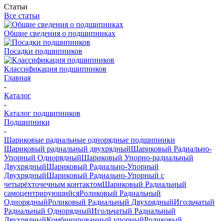
Статьи
Все статьи
Общие сведения о подшипниках
Посадки подшипников
Классификация подшипников
Главная
-
Каталог
-
Каталог подшипников
Подшипники
-
Шариковые радиальные однорядные подшипники
Шариковый радиальный двухрядный
Шариковый Радиально-
Упорный Однорядный
Шариковый Упорно-радиальный
Двухрядный
Шариковый Радиально-Упорный
Двухрядный
Шариковый Радиально-Упорный с
четырёхточечным контактом
Шариковый Радиальный
самоцентрирующийся
Роликовый Радиальный
Однорядный
Роликовый Радиальный Двухрядный
Игольчатый
Радиальный Однорядный
Игольчатый Радиальный
Двухрядный
Комбинированный упорный
Роликовый