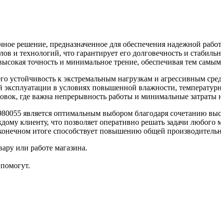
ное решение, предназначенное для обеспечения надежной работ
лов и технологий, что гарантирует его долговечность и стабил
я высокая точность и минимальное трение, обеспечивая тем сам
 устойчивость к экстремальным нагрузкам и агрессивным сред
й эксплуатации в условиях повышенной влажности, температурн
вок, где важна непрерывность работы и минимальные затраты 
80055 является оптимальным выбором благодаря сочетанию выс
дому клиенту, что позволяет оперативно решать задачи любого
 конечном итоге способствует повышению общей производительн
ару или работе магазина.
помогут.