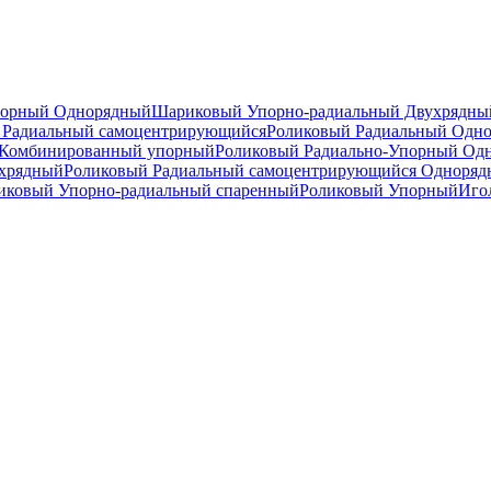
порный Однорядный
Шариковый Упорно-радиальный Двухрядны
Радиальный самоцентрирующийся
Роликовый Радиальный Одн
Комбинированный упорный
Роликовый Радиально-Упорный Од
ухрядный
Роликовый Радиальный самоцентрирующийся Одноря
ковый Упорно-радиальный спаренный
Роликовый Упорный
Иго