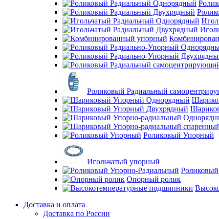
Ролик
Ролик
Игол
Игол
Комбинирова
Роликовый Радиальный самоцентрир
Шарико
Шарико
Роликовый Упорный
Игольчатый упорный
Роликовый
Опорный ролик
Высок
Доставка и оплата
Доставка по России