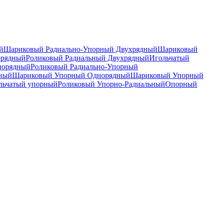
й
Шариковый Радиально-Упорный Двухрядный
Шариковый
орядный
Роликовый Радиальный Двухрядный
Игольчатый
норядный
Роликовый Радиально-Упорный
дный
Шариковый Упорный Однорядный
Шариковый Упорный
льчатый упорный
Роликовый Упорно-Радиальный
Опорный