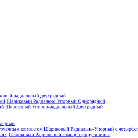
овый радиальный двухрядный
Шариковый Радиально-Упорный Однорядный
Шариковый Упорно-радиальный Двухрядный
рядный
Шариковый Радиально-Упорный с четырёхт
Шариковый Радиальный самоцентрирующийся