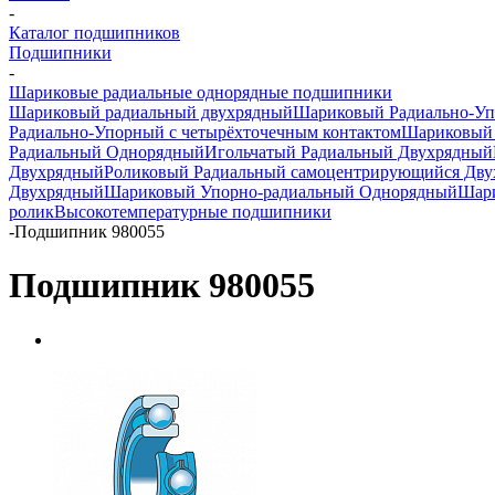
-
Каталог подшипников
Подшипники
-
Шариковые радиальные однорядные подшипники
Шариковый радиальный двухрядный
Шариковый Радиально-У
Радиально-Упорный с четырёхточечным контактом
Шариковый 
Радиальный Однорядный
Игольчатый Радиальный Двухрядный
Двухрядный
Роликовый Радиальный самоцентрирующийся Дв
Двухрядный
Шариковый Упорно-радиальный Однорядный
Шари
ролик
Высокотемпературные подшипники
-
Подшипник 980055
Подшипник 980055