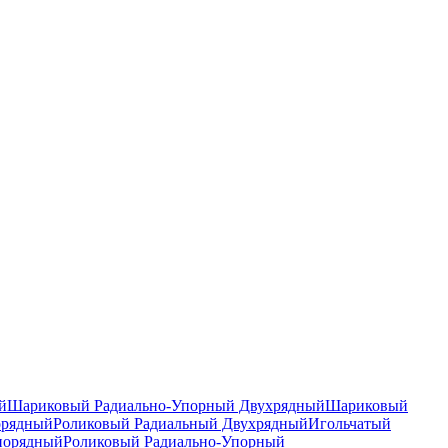
й
Шариковый Радиально-Упорный Двухрядный
Шариковый
орядный
Роликовый Радиальный Двухрядный
Игольчатый
норядный
Роликовый Радиально-Упорный