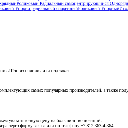
ухрядный
Роликовый Радиальный самоцентрирующийся Одноря
ковый Упорно-радиальный спаренный
Роликовый Упорный
Иго
ик-Шоп из наличия или под заказ.
омплектующих самых популярных производителей, а также полу
ожем указать точную цену на большинство позиций.
а через форму заказа или по телефону +7 812 363-4-364.