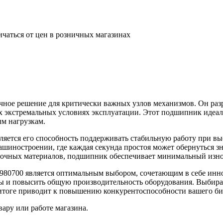
ичаться от цен в розничных магазинах
ное решение для критически важных узлов механизмов. Он разр
ых экстремальных условиях эксплуатации. Этот подшипник идеа
ым нагрузкам.
яется его способность поддерживать стабильную работу при вы
машиностроении, где каждая секунда простоя может обернуться 
зочных материалов, подшипник обеспечивает минимальный изно
 980700 является оптимальным выбором, сочетающим в себе ин
ды и повысить общую производительность оборудования. Выбира
 итоге приводит к повышению конкурентоспособности вашего би
ару или работе магазина.