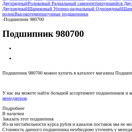
Двухрядный
Роликовый Радиальный самоцентрирующийся Дв
Двухрядный
Шариковый Упорно-радиальный Однорядный
Шари
ролик
Высокотемпературные подшипники
-
Подшипник 980700
Подшипник 980700
Подшипник 980700 можно купить в каталоге магазина Подшипн
У нас вы можете найти большой ассортимент подшипников и к
менеджеров
.
Подробнее
В наличии
Заказать этот подшипник
Из-за нестабильности курса рубля и каналов поставок мы не м
Стоимость данного подшипника необходимо уточнять у менеджер