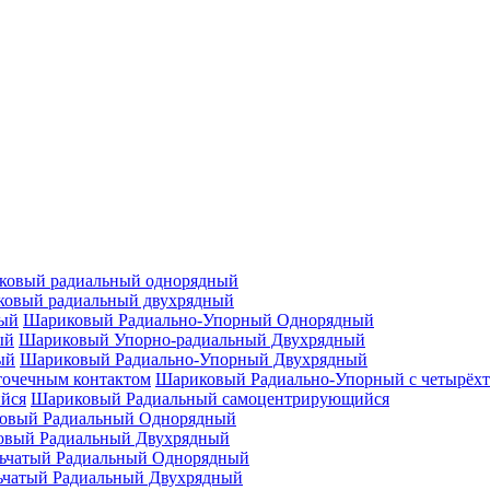
ковый радиальный однорядный
овый радиальный двухрядный
Шариковый Радиально-Упорный Однорядный
Шариковый Упорно-радиальный Двухрядный
Шариковый Радиально-Упорный Двухрядный
Шариковый Радиально-Упорный с четырёхт
Шариковый Радиальный самоцентрирующийся
овый Радиальный Однорядный
овый Радиальный Двухрядный
ьчатый Радиальный Однорядный
ьчатый Радиальный Двухрядный