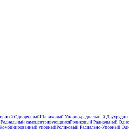
порный Однорядный
Шариковый Упорно-радиальный Двухрядны
Радиальный самоцентрирующийся
Роликовый Радиальный Одн
Комбинированный упорный
Роликовый Радиально-Упорный Од