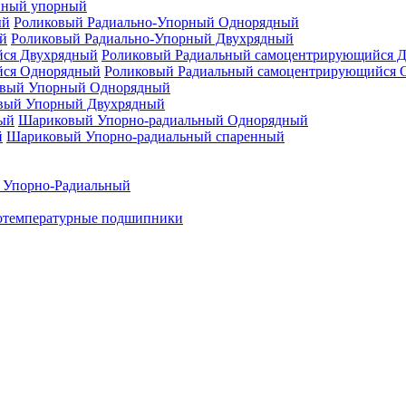
нный упорный
Роликовый Радиально-Упорный Однорядный
Роликовый Радиально-Упорный Двухрядный
Роликовый Радиальный самоцентрирующийся 
Роликовый Радиальный самоцентрирующийся 
вый Упорный Однорядный
вый Упорный Двухрядный
Шариковый Упорно-радиальный Однорядный
Шариковый Упорно-радиальный спаренный
 Упорно-Радиальный
отемпературные подшипники