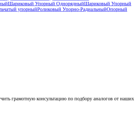
дный
Шариковый Упорный Однорядный
Шариковый Упорный
льчатый упорный
Роликовый Упорно-Радиальный
Опорный
чить грамотную консультацию по подбору аналогов от наших