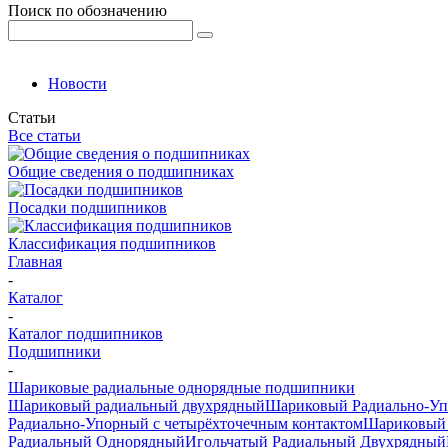
Поиск по обозначению
Новости
Статьи
Все статьи
Общие сведения о подшипниках
Посадки подшипников
Классификация подшипников
Главная
-
Каталог
-
Каталог подшипников
Подшипники
-
Шариковые радиальные однорядные подшипники
Шариковый радиальный двухрядный
Шариковый Радиально-У
Радиально-Упорный с четырёхточечным контактом
Шариковый 
Радиальный Однорядный
Игольчатый Радиальный Двухрядный