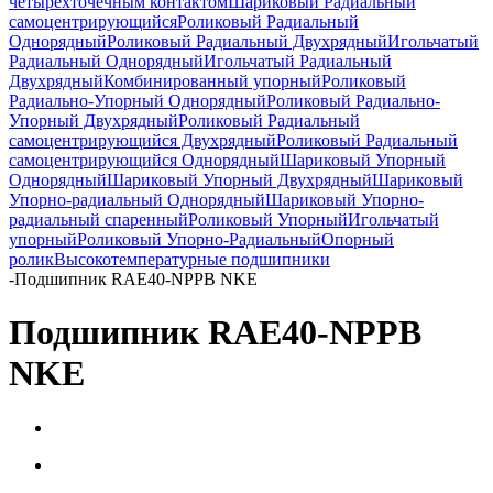
четырёхточечным контактом
Шариковый Радиальный
самоцентрирующийся
Роликовый Радиальный
Однорядный
Роликовый Радиальный Двухрядный
Игольчатый
Радиальный Однорядный
Игольчатый Радиальный
Двухрядный
Комбинированный упорный
Роликовый
Радиально-Упорный Однорядный
Роликовый Радиально-
Упорный Двухрядный
Роликовый Радиальный
самоцентрирующийся Двухрядный
Роликовый Радиальный
самоцентрирующийся Однорядный
Шариковый Упорный
Однорядный
Шариковый Упорный Двухрядный
Шариковый
Упорно-радиальный Однорядный
Шариковый Упорно-
радиальный спаренный
Роликовый Упорный
Игольчатый
упорный
Роликовый Упорно-Радиальный
Опорный
ролик
Высокотемпературные подшипники
-
Подшипник RAE40-NPPB NKE
Подшипник RAE40-NPPB
NKE