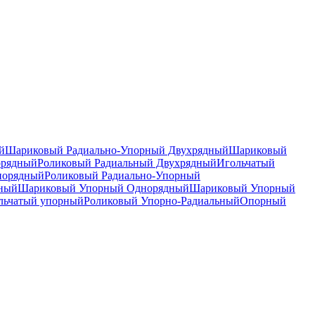
й
Шариковый Радиально-Упорный Двухрядный
Шариковый
орядный
Роликовый Радиальный Двухрядный
Игольчатый
норядный
Роликовый Радиально-Упорный
дный
Шариковый Упорный Однорядный
Шариковый Упорный
льчатый упорный
Роликовый Упорно-Радиальный
Опорный