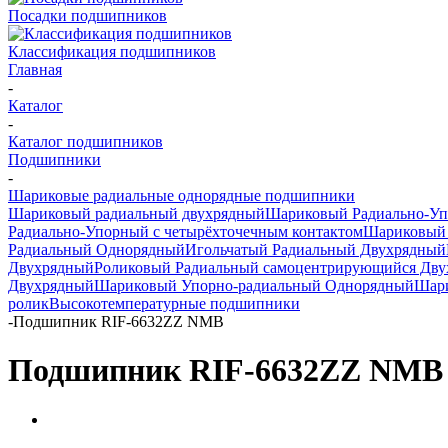
Посадки подшипников
Классификация подшипников
Главная
-
Каталог
-
Каталог подшипников
Подшипники
-
Шариковые радиальные однорядные подшипники
Шариковый радиальный двухрядный
Шариковый Радиально-У
Радиально-Упорный с четырёхточечным контактом
Шариковый 
Радиальный Однорядный
Игольчатый Радиальный Двухрядный
Двухрядный
Роликовый Радиальный самоцентрирующийся Дв
Двухрядный
Шариковый Упорно-радиальный Однорядный
Шари
ролик
Высокотемпературные подшипники
-
Подшипник RIF-6632ZZ NMB
Подшипник RIF-6632ZZ NMB