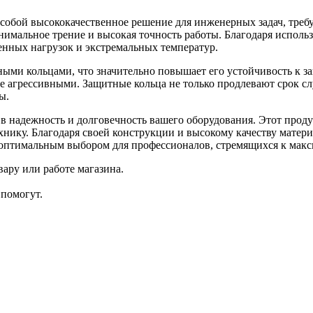
обой высококачественное решение для инженерных задач, требу
инимальное трение и высокая точность работы. Благодаря испо
енных нагрузок и экстремальных температур.
 кольцами, что значительно повышает его устойчивость к за
не агрессивными. Защитные кольца не только продлевают срок 
ы.
надежность и долговечность вашего оборудования. Этот продук
хнику. Благодаря своей конструкции и высокому качеству матер
го оптимальным выбором для профессионалов, стремящихся к мак
ару или работе магазина.
помогут.