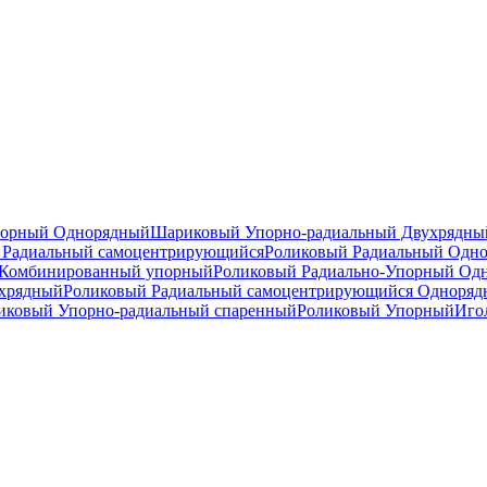
порный Однорядный
Шариковый Упорно-радиальный Двухрядны
Радиальный самоцентрирующийся
Роликовый Радиальный Одн
Комбинированный упорный
Роликовый Радиально-Упорный Од
ухрядный
Роликовый Радиальный самоцентрирующийся Одноря
ковый Упорно-радиальный спаренный
Роликовый Упорный
Иго