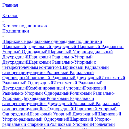
Главная
-
Каталог
-
Каталог подшипников
Подшипники
-
Шариковые радиальные однорядные подшипники
Шариковый радиальный двухрядный
Шариковый Радиально-
Упорный Однорядный
Шариковый Упорно-радиальный
Двухрядный
Шариковый Радиально-Упорный
Двухрядный
Шариковый Радиально-Упорный с
четырёхточечным контактом
Шариковый Радиальный
самоцентрирующийся
Роликовый Радиальный
Однорядный
Роликовый Радиальный Двухрядный
Игольчатый
Радиальный Однорядный
Игольчатый Радиальный
Двухрядный
Комбинированный упорный
Роликовый
Радиально-Упорный Однорядный
Роликовый Радиально-
Упорный Двухрядный
Роликовый Радиальный
самоцентрирующийся Двухрядный
Роликовый Радиальный
самоцентрирующийся Однорядный
Шариковый Упорный
Однорядный
Шариковый Упорный Двухрядный
Шариковый
Упорно-радиальный Однорядный
Шариковый Упорно-
радиальный спаренный
Роликовый Упорный
Игольчатый