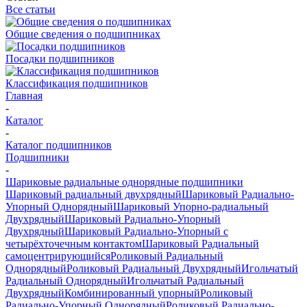
Все статьи
Общие сведения о подшипниках
Посадки подшипников
Классификация подшипников
Главная
-
Каталог
-
Каталог подшипников
Подшипники
-
Шариковые радиальные однорядные подшипники
Шариковый радиальный двухрядный
Шариковый Радиально-
Упорный Однорядный
Шариковый Упорно-радиальный
Двухрядный
Шариковый Радиально-Упорный
Двухрядный
Шариковый Радиально-Упорный с
четырёхточечным контактом
Шариковый Радиальный
самоцентрирующийся
Роликовый Радиальный
Однорядный
Роликовый Радиальный Двухрядный
Игольчатый
Радиальный Однорядный
Игольчатый Радиальный
Двухрядный
Комбинированный упорный
Роликовый
Радиально-Упорный Однорядный
Роликовый Радиально-