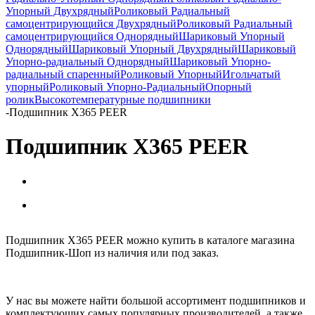
Упорный Двухрядный
Роликовый Радиальный
самоцентрирующийся Двухрядный
Роликовый Радиальный
самоцентрирующийся Однорядный
Шариковый Упорный
Однорядный
Шариковый Упорный Двухрядный
Шариковый
Упорно-радиальный Однорядный
Шариковый Упорно-
радиальный спаренный
Роликовый Упорный
Игольчатый
упорный
Роликовый Упорно-Радиальный
Опорный
ролик
Высокотемпературные подшипники
-
Подшипник X365 PEER
Подшипник X365 PEER
Подшипник X365 PEER можно купить в каталоге магазина
Подшипник-Шоп из наличия или под заказ.
У нас вы можете найти большой ассортимент подшипников и
комплектующих самых популярных производителей, а также