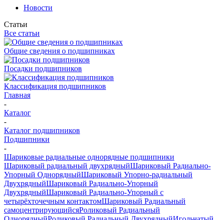
Новости
Статьи
Все статьи
Общие сведения о подшипниках
Посадки подшипников
Классификация подшипников
Главная
-
Каталог
-
Каталог подшипников
Подшипники
-
Шариковые радиальные однорядные подшипники
Шариковый радиальный двухрядный
Шариковый Радиально-
Упорный Однорядный
Шариковый Упорно-радиальный
Двухрядный
Шариковый Радиально-Упорный
Двухрядный
Шариковый Радиально-Упорный с
четырёхточечным контактом
Шариковый Радиальный
самоцентрирующийся
Роликовый Радиальный
Однорядный
Роликовый Радиальный Двухрядный
Игольчатый