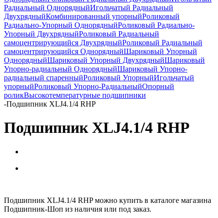
Радиальный Однорядный
Игольчатый Радиальный
Двухрядный
Комбинированный упорный
Роликовый
Радиально-Упорный Однорядный
Роликовый Радиально-
Упорный Двухрядный
Роликовый Радиальный
самоцентрирующийся Двухрядный
Роликовый Радиальный
самоцентрирующийся Однорядный
Шариковый Упорный
Однорядный
Шариковый Упорный Двухрядный
Шариковый
Упорно-радиальный Однорядный
Шариковый Упорно-
радиальный спаренный
Роликовый Упорный
Игольчатый
упорный
Роликовый Упорно-Радиальный
Опорный
ролик
Высокотемпературные подшипники
-
Подшипник XLJ4.1/4 RHP
Подшипник XLJ4.1/4 RHP
Подшипник XLJ4.1/4 RHP можно купить в каталоге магазина
Подшипник-Шоп из наличия или под заказ.