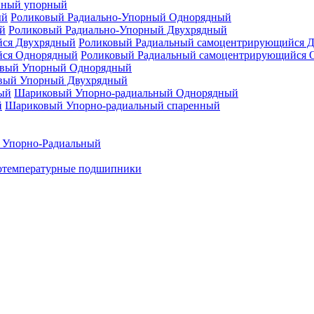
нный упорный
Роликовый Радиально-Упорный Однорядный
Роликовый Радиально-Упорный Двухрядный
Роликовый Радиальный самоцентрирующийся 
Роликовый Радиальный самоцентрирующийся 
вый Упорный Однорядный
вый Упорный Двухрядный
Шариковый Упорно-радиальный Однорядный
Шариковый Упорно-радиальный спаренный
 Упорно-Радиальный
отемпературные подшипники