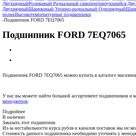
Двухрядный
Роликовый Радиальный самоцентрирующийся Дв
Двухрядный
Шариковый Упорно-радиальный Однорядный
Шари
ролик
Высокотемпературные подшипники
-
Подшипник FORD 7EQ7065
Подшипник FORD 7EQ7065
Подшипник FORD 7EQ7065 можно купить в каталоге магазина
У нас вы можете найти большой ассортимент подшипников и к
менеджеров
.
Подробнее
В наличии
Заказать этот подшипник
Из-за нестабильности курса рубля и каналов поставок мы не м
Стоимость данного подшипника необходимо уточнять у менеджер