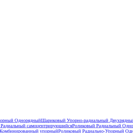
порный Однорядный
Шариковый Упорно-радиальный Двухрядны
Радиальный самоцентрирующийся
Роликовый Радиальный Одн
Комбинированный упорный
Роликовый Радиально-Упорный Од