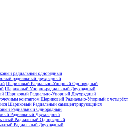
ковый радиальный однорядный
овый радиальный двухрядный
Шариковый Радиально-Упорный Однорядный
Шариковый Упорно-радиальный Двухрядный
Шариковый Радиально-Упорный Двухрядный
Шариковый Радиально-Упорный с четырёхт
Шариковый Радиальный самоцентрирующийся
овый Радиальный Однорядный
овый Радиальный Двухрядный
ьчатый Радиальный Однорядный
ьчатый Радиальный Двухрядный