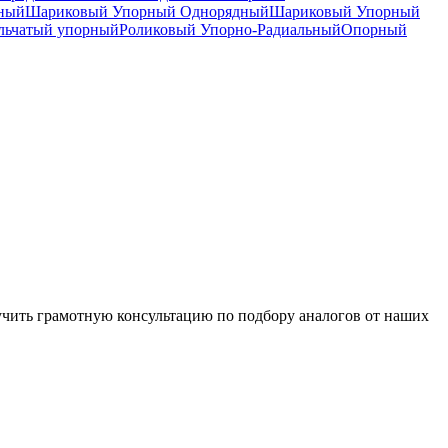
дный
Шариковый Упорный Однорядный
Шариковый Упорный
льчатый упорный
Роликовый Упорно-Радиальный
Опорный
чить грамотную консультацию по подбору аналогов от наших