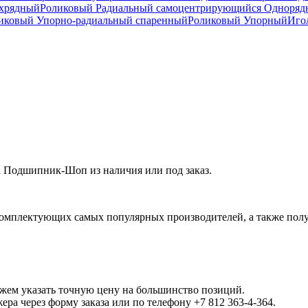
ухрядный
Роликовый Радиальный самоцентрирующийся Одноря
ковый Упорно-радиальный спаренный
Роликовый Упорный
Иго
 Подшипник-Шоп из наличия или под заказ.
омплектующих самых популярных производителей, а также полу
ожем указать точную цену на большинство позиций.
а через форму заказа или по телефону +7 812 363-4-364.