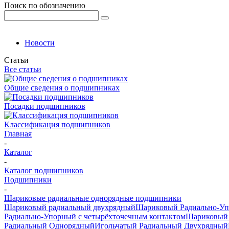
Поиск по обозначению
Новости
Статьи
Все статьи
Общие сведения о подшипниках
Посадки подшипников
Классификация подшипников
Главная
-
Каталог
-
Каталог подшипников
Подшипники
-
Шариковые радиальные однорядные подшипники
Шариковый радиальный двухрядный
Шариковый Радиально-У
Радиально-Упорный с четырёхточечным контактом
Шариковый 
Радиальный Однорядный
Игольчатый Радиальный Двухрядный