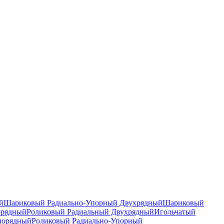
й
Шариковый Радиально-Упорный Двухрядный
Шариковый
орядный
Роликовый Радиальный Двухрядный
Игольчатый
норядный
Роликовый Радиально-Упорный