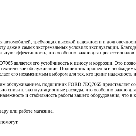
автомобилей, требующих высокой надежности и долговечности.
аботу даже в самых экстремальных условиях эксплуатации. Благо
ьную эффективность, что особенно важно для профессионалов в
5 является его устойчивость к износу и коррозии. Это позвол
 и техническое обслуживание. Подшипник прошел все необходимы
елает его незаменимым выбором для тех, кто ценит надежность и
ким обслуживанием, подшипник FORD 7EQ7065 представляет соб
льно снизить эксплуатационные расходы, что особенно важно дл
адежность и стабильность работы вашего оборудования, что в
ару или работе магазина.
помогут.