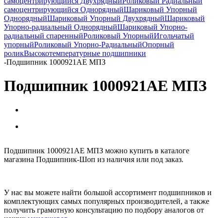
самоцентрирующийся Двухрядный
Роликовый Радиальный
самоцентрирующийся Однорядный
Шариковый Упорный
Однорядный
Шариковый Упорный Двухрядный
Шариковый
Упорно-радиальный Однорядный
Шариковый Упорно-
радиальный спаренный
Роликовый Упорный
Игольчатый
упорный
Роликовый Упорно-Радиальный
Опорный
ролик
Высокотемпературные подшипники
-
Подшипник 1000921АЕ МПЗ
Подшипник 1000921АЕ МПЗ
Подшипник 1000921АЕ МПЗ можно купить в каталоге
магазина Подшипник-Шоп из наличия или под заказ.
У нас вы можете найти большой ассортимент подшипников и
комплектующих самых популярных производителей, а также
получить грамотную консультацию по подбору аналогов от