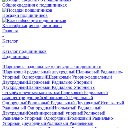
Общие сведения о подшипниках
Посадки подшипников
Классификация подшипников
Главная
-
Каталог
-
Каталог подшипников
Подшипники
-
Шариковые радиальные однорядные подшипники
Шариковый радиальный двухрядный
Шариковый Радиально-
Упорный Однорядный
Шариковый Упорно-радиальный
Двухрядный
Шариковый Радиально-Упорный
Двухрядный
Шариковый Радиально-Упорный с
четырёхточечным контактом
Шариковый Радиальный
самоцентрирующийся
Роликовый Радиальный
Однорядный
Роликовый Радиальный Двухрядный
Игольчатый
Радиальный Однорядный
Игольчатый Радиальный
Двухрядный
Комбинированный упорный
Роликовый
Радиально-Упорный Однорядный
Роликовый Радиально-
Упорный Двухрядный
Роликовый Радиальный