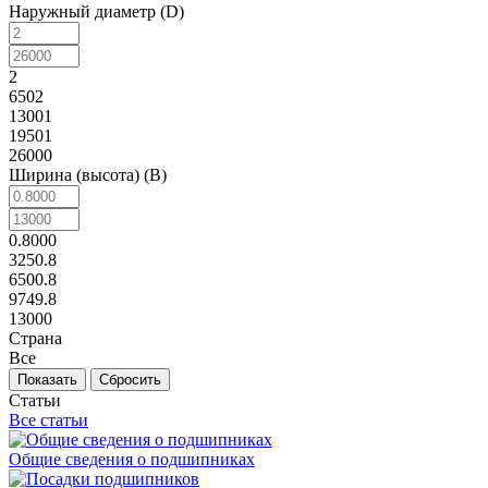
Наружный диаметр (D)
2
6502
13001
19501
26000
Ширина (высота) (B)
0.8000
3250.8
6500.8
9749.8
13000
Страна
Все
Сбросить
Статьи
Все статьи
Общие сведения о подшипниках