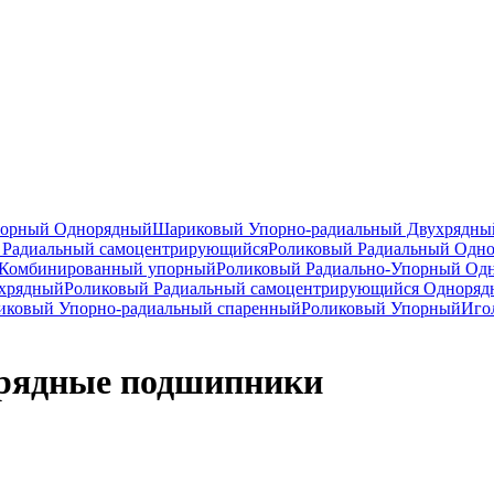
порный Однорядный
Шариковый Упорно-радиальный Двухрядны
Радиальный самоцентрирующийся
Роликовый Радиальный Одн
Комбинированный упорный
Роликовый Радиально-Упорный Од
ухрядный
Роликовый Радиальный самоцентрирующийся Одноря
ковый Упорно-радиальный спаренный
Роликовый Упорный
Иго
рядные подшипники