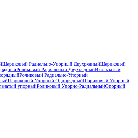
й
Шариковый Радиально-Упорный Двухрядный
Шариковый
орядный
Роликовый Радиальный Двухрядный
Игольчатый
норядный
Роликовый Радиально-Упорный
дный
Шариковый Упорный Однорядный
Шариковый Упорный
льчатый упорный
Роликовый Упорно-Радиальный
Опорный