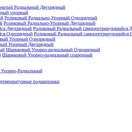
ьчатый Радиальный Двухрядный
нный упорный
Роликовый Радиально-Упорный Однорядный
Роликовый Радиально-Упорный Двухрядный
Роликовый Радиальный самоцентрирующийся 
Роликовый Радиальный самоцентрирующийся 
вый Упорный Однорядный
вый Упорный Двухрядный
Шариковый Упорно-радиальный Однорядный
Шариковый Упорно-радиальный спаренный
 Упорно-Радиальный
отемпературные подшипники