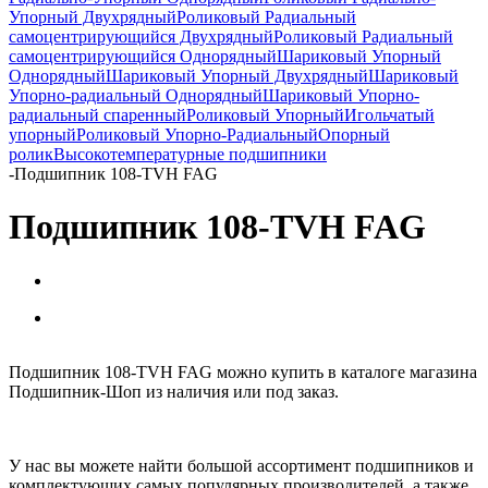
Упорный Двухрядный
Роликовый Радиальный
самоцентрирующийся Двухрядный
Роликовый Радиальный
самоцентрирующийся Однорядный
Шариковый Упорный
Однорядный
Шариковый Упорный Двухрядный
Шариковый
Упорно-радиальный Однорядный
Шариковый Упорно-
радиальный спаренный
Роликовый Упорный
Игольчатый
упорный
Роликовый Упорно-Радиальный
Опорный
ролик
Высокотемпературные подшипники
-
Подшипник 108-TVH FAG
Подшипник 108-TVH FAG
Подшипник 108-TVH FAG можно купить в каталоге магазина
Подшипник-Шоп из наличия или под заказ.
У нас вы можете найти большой ассортимент подшипников и
комплектующих самых популярных производителей, а также