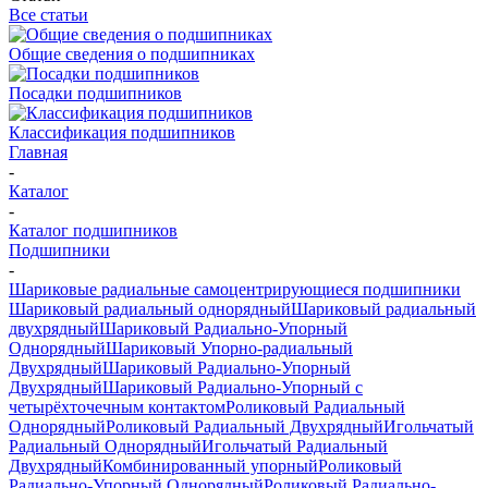
Все статьи
Общие сведения о подшипниках
Посадки подшипников
Классификация подшипников
Главная
-
Каталог
-
Каталог подшипников
Подшипники
-
Шариковые радиальные самоцентрирующиеся подшипники
Шариковый радиальный однорядный
Шариковый радиальный
двухрядный
Шариковый Радиально-Упорный
Однорядный
Шариковый Упорно-радиальный
Двухрядный
Шариковый Радиально-Упорный
Двухрядный
Шариковый Радиально-Упорный с
четырёхточечным контактом
Роликовый Радиальный
Однорядный
Роликовый Радиальный Двухрядный
Игольчатый
Радиальный Однорядный
Игольчатый Радиальный
Двухрядный
Комбинированный упорный
Роликовый
Радиально-Упорный Однорядный
Роликовый Радиально-