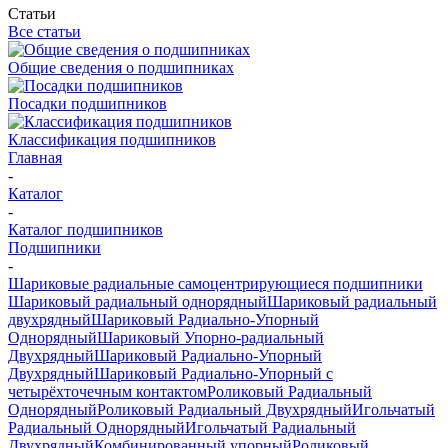
Статьи
Все статьи
Общие сведения о подшипниках
Посадки подшипников
Классификация подшипников
Главная
-
Каталог
-
Каталог подшипников
Подшипники
-
Шариковые радиальные самоцентрирующиеся подшипники
Шариковый радиальный однорядный
Шариковый радиальный
двухрядный
Шариковый Радиально-Упорный
Однорядный
Шариковый Упорно-радиальный
Двухрядный
Шариковый Радиально-Упорный
Двухрядный
Шариковый Радиально-Упорный с
четырёхточечным контактом
Роликовый Радиальный
Однорядный
Роликовый Радиальный Двухрядный
Игольчатый
Радиальный Однорядный
Игольчатый Радиальный
Двухрядный
Комбинированный упорный
Роликовый