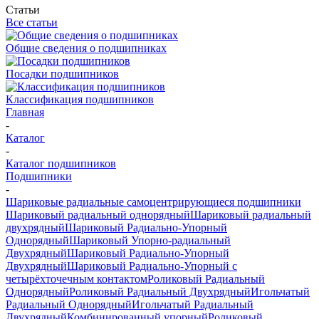
Статьи
Все статьи
Общие сведения о подшипниках
Посадки подшипников
Классификация подшипников
Главная
-
Каталог
-
Каталог подшипников
Подшипники
-
Шариковые радиальные самоцентрирующиеся подшипники
Шариковый радиальный однорядный
Шариковый радиальный
двухрядный
Шариковый Радиально-Упорный
Однорядный
Шариковый Упорно-радиальный
Двухрядный
Шариковый Радиально-Упорный
Двухрядный
Шариковый Радиально-Упорный с
четырёхточечным контактом
Роликовый Радиальный
Однорядный
Роликовый Радиальный Двухрядный
Игольчатый
Радиальный Однорядный
Игольчатый Радиальный
Двухрядный
Комбинированный упорный
Роликовый