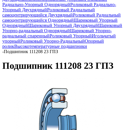
Радиально-Упорный Однорядный
Роликовый Радиально-
Упорный Двухрядный
Роликовый Радиальный
самоцентрирующийся Двухрядный
Роликовый Радиальный
самоцентрирующийся Однорядный
Шариковый Упорный
Однорядный
Шариковый Упорный Двухрядный
Шариковый
Упорно-радиальный Однорядный
Шариковый Упорно-
радиальный спаренный
Роликовый Упорный
Игольчатый
упорный
Роликовый Упорно-Радиальный
Опорный
ролик
Высокотемпературные подшипники
-
Подшипник 111208 23 ГПЗ
Подшипник 111208 23 ГПЗ