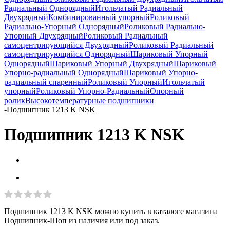
Радиальный Однорядный
Игольчатый Радиальный
Двухрядный
Комбинированный упорный
Роликовый
Радиально-Упорный Однорядный
Роликовый Радиально-
Упорный Двухрядный
Роликовый Радиальный
самоцентрирующийся Двухрядный
Роликовый Радиальный
самоцентрирующийся Однорядный
Шариковый Упорный
Однорядный
Шариковый Упорный Двухрядный
Шариковый
Упорно-радиальный Однорядный
Шариковый Упорно-
радиальный спаренный
Роликовый Упорный
Игольчатый
упорный
Роликовый Упорно-Радиальный
Опорный
ролик
Высокотемпературные подшипники
-
Подшипник 1213 K NSK
Подшипник 1213 K NSK
Подшипник 1213 K NSK можно купить в каталоге магазина
Подшипник-Шоп из наличия или под заказ.