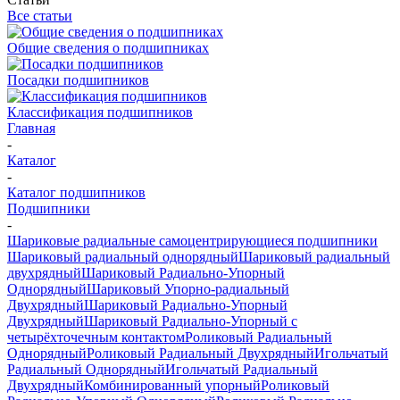
Все статьи
Общие сведения о подшипниках
Посадки подшипников
Классификация подшипников
Главная
-
Каталог
-
Каталог подшипников
Подшипники
-
Шариковые радиальные самоцентрирующиеся подшипники
Шариковый радиальный однорядный
Шариковый радиальный
двухрядный
Шариковый Радиально-Упорный
Однорядный
Шариковый Упорно-радиальный
Двухрядный
Шариковый Радиально-Упорный
Двухрядный
Шариковый Радиально-Упорный с
четырёхточечным контактом
Роликовый Радиальный
Однорядный
Роликовый Радиальный Двухрядный
Игольчатый
Радиальный Однорядный
Игольчатый Радиальный
Двухрядный
Комбинированный упорный
Роликовый