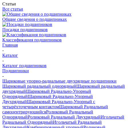
Статьи
Все статьи
Общие сведения о подшипниках
Посадки подшипников
Классификация подшипников
Главная
-
Каталог
-
Каталог подшипников
Подшипники
-
Шариковые упорно-радиальные двухрядные подшипники
Шариковый радиальный однорядный
Шариковый радиальный
двухрядный
Шариковый Радиально-Упорный
Однорядный
Шариковый Радиально-Упорный
Двухрядный
Шариковый Радиально-Упорный с
четырёхточечным контактом
Шариковый Радиальный
самоцентрирующийся
Роликовый Радиальный
Однорядный
Роликовый Радиальный Двухрядный
Игольчатый
Радиальный Однорядный
Игольчатый Радиальный
Двухрядный
Комбинированный упорный
Роликовый