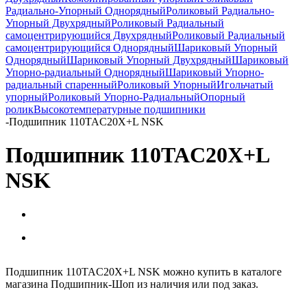
Радиально-Упорный Однорядный
Роликовый Радиально-
Упорный Двухрядный
Роликовый Радиальный
самоцентрирующийся Двухрядный
Роликовый Радиальный
самоцентрирующийся Однорядный
Шариковый Упорный
Однорядный
Шариковый Упорный Двухрядный
Шариковый
Упорно-радиальный Однорядный
Шариковый Упорно-
радиальный спаренный
Роликовый Упорный
Игольчатый
упорный
Роликовый Упорно-Радиальный
Опорный
ролик
Высокотемпературные подшипники
-
Подшипник 110TAC20X+L NSK
Подшипник 110TAC20X+L
NSK
Подшипник 110TAC20X+L NSK можно купить в каталоге
магазина Подшипник-Шоп из наличия или под заказ.