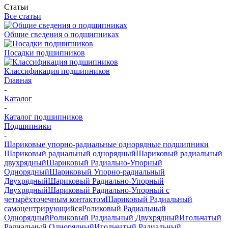
Статьи
Все статьи
Общие сведения о подшипниках
Посадки подшипников
Классификация подшипников
Главная
-
Каталог
-
Каталог подшипников
Подшипники
-
Шариковые упорно-радиальные однорядные подшипники
Шариковый радиальный однорядный
Шариковый радиальный
двухрядный
Шариковый Радиально-Упорный
Однорядный
Шариковый Упорно-радиальный
Двухрядный
Шариковый Радиально-Упорный
Двухрядный
Шариковый Радиально-Упорный с
четырёхточечным контактом
Шариковый Радиальный
самоцентрирующийся
Роликовый Радиальный
Однорядный
Роликовый Радиальный Двухрядный
Игольчатый
Радиальный Однорядный
Игольчатый Радиальный