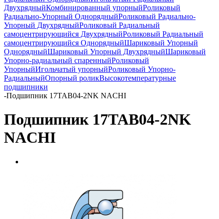
Двухрядный
Комбинированный упорный
Роликовый
Радиально-Упорный Однорядный
Роликовый Радиально-
Упорный Двухрядный
Роликовый Радиальный
самоцентрирующийся Двухрядный
Роликовый Радиальный
самоцентрирующийся Однорядный
Шариковый Упорный
Однорядный
Шариковый Упорный Двухрядный
Шариковый
Упорно-радиальный спаренный
Роликовый
Упорный
Игольчатый упорный
Роликовый Упорно-
Радиальный
Опорный ролик
Высокотемпературные
подшипники
-
Подшипник 17TAB04-2NK NACHI
Подшипник 17TAB04-2NK
NACHI