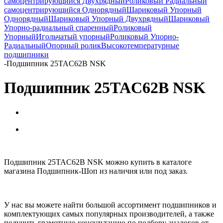
самоцентрирующийся Двухрядный
Роликовый Радиальный
самоцентрирующийся Однорядный
Шариковый Упорный
Однорядный
Шариковый Упорный Двухрядный
Шариковый
Упорно-радиальный спаренный
Роликовый
Упорный
Игольчатый упорный
Роликовый Упорно-
Радиальный
Опорный ролик
Высокотемпературные
подшипники
-
Подшипник 25TAC62B NSK
Подшипник 25TAC62B NSK
Подшипник 25TAC62B NSK можно купить в каталоге
магазина Подшипник-Шоп из наличия или под заказ.
У нас вы можете найти большой ассортимент подшипников и
комплектующих самых популярных производителей, а также
получить грамотную консультацию по подбору аналогов от