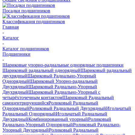
Посадки подшипников
Классификация подшипников
Главная
-
Каталог
-
Каталог подшипников
Подшипники
-
Шариковые упорно-радиальные однорядные подшипники
Шариковый радиальный однорядный
Шариковый радиальный
двухрядный
Шариковый Радиально-Упорный
Однорядный
Шариковый Упорно-радиальный
Двухрядный
Шариковый Радиально-Упорный
Двухрядный
Шариковый Радиально-Упорный с
четырёхточечным контактом
Шариковый Радиальный
самоцентрирующийся
Роликовый Радиальный
Однорядный
Роликовый Радиальный Двухрядный
Игольчатый
Радиальный Однорядный
Игольчатый Радиальный
Двухрядный
Комбинированный упорный
Роликовый
Радиально-Упорный Однорядный
Роликовый Радиально-
Упорный Двухрядный
Роликовый Радиальный