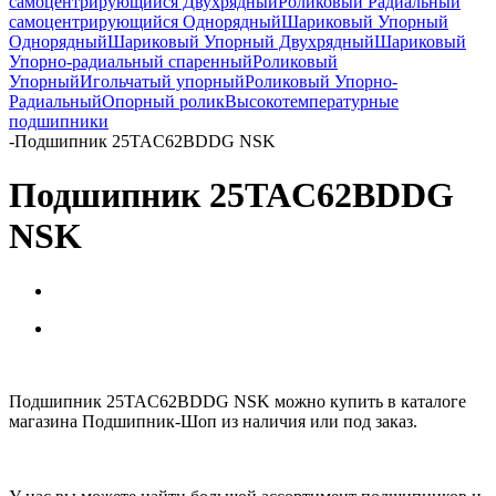
самоцентрирующийся Двухрядный
Роликовый Радиальный
самоцентрирующийся Однорядный
Шариковый Упорный
Однорядный
Шариковый Упорный Двухрядный
Шариковый
Упорно-радиальный спаренный
Роликовый
Упорный
Игольчатый упорный
Роликовый Упорно-
Радиальный
Опорный ролик
Высокотемпературные
подшипники
-
Подшипник 25TAC62BDDG NSK
Подшипник 25TAC62BDDG
NSK
Подшипник 25TAC62BDDG NSK можно купить в каталоге
магазина Подшипник-Шоп из наличия или под заказ.