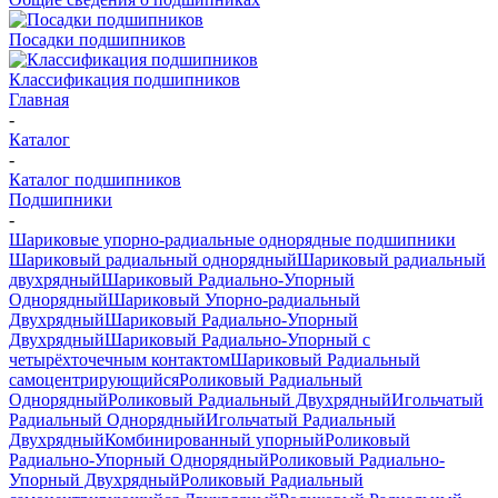
Посадки подшипников
Классификация подшипников
Главная
-
Каталог
-
Каталог подшипников
Подшипники
-
Шариковые упорно-радиальные однорядные подшипники
Шариковый радиальный однорядный
Шариковый радиальный
двухрядный
Шариковый Радиально-Упорный
Однорядный
Шариковый Упорно-радиальный
Двухрядный
Шариковый Радиально-Упорный
Двухрядный
Шариковый Радиально-Упорный с
четырёхточечным контактом
Шариковый Радиальный
самоцентрирующийся
Роликовый Радиальный
Однорядный
Роликовый Радиальный Двухрядный
Игольчатый
Радиальный Однорядный
Игольчатый Радиальный
Двухрядный
Комбинированный упорный
Роликовый
Радиально-Упорный Однорядный
Роликовый Радиально-
Упорный Двухрядный
Роликовый Радиальный