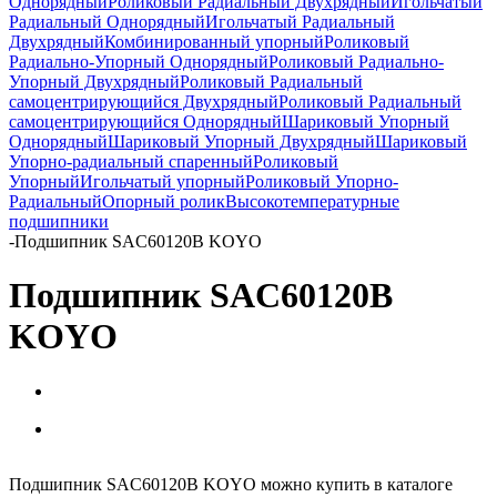
Однорядный
Роликовый Радиальный Двухрядный
Игольчатый
Радиальный Однорядный
Игольчатый Радиальный
Двухрядный
Комбинированный упорный
Роликовый
Радиально-Упорный Однорядный
Роликовый Радиально-
Упорный Двухрядный
Роликовый Радиальный
самоцентрирующийся Двухрядный
Роликовый Радиальный
самоцентрирующийся Однорядный
Шариковый Упорный
Однорядный
Шариковый Упорный Двухрядный
Шариковый
Упорно-радиальный спаренный
Роликовый
Упорный
Игольчатый упорный
Роликовый Упорно-
Радиальный
Опорный ролик
Высокотемпературные
подшипники
-
Подшипник SAC60120B KOYO
Подшипник SAC60120B
KOYO
Подшипник SAC60120B KOYO можно купить в каталоге