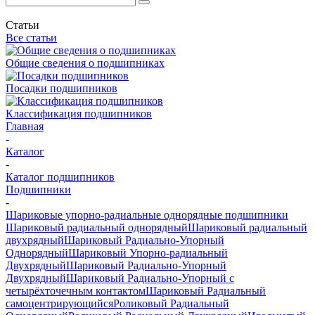
Статьи
Все статьи
Общие сведения о подшипниках
Посадки подшипников
Классификация подшипников
Главная
-
Каталог
-
Каталог подшипников
Подшипники
-
Шариковые упорно-радиальные однорядные подшипники
Шариковый радиальный однорядный
Шариковый радиальный
двухрядный
Шариковый Радиально-Упорный
Однорядный
Шариковый Упорно-радиальный
Двухрядный
Шариковый Радиально-Упорный
Двухрядный
Шариковый Радиально-Упорный с
четырёхточечным контактом
Шариковый Радиальный
самоцентрирующийся
Роликовый Радиальный