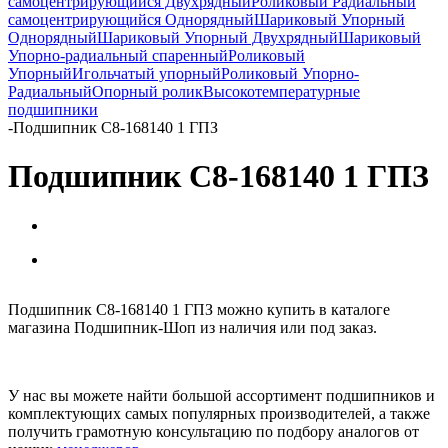
самоцентрирующийся Двухрядный
Роликовый Радиальный
самоцентрирующийся Однорядный
Шариковый Упорный
Однорядный
Шариковый Упорный Двухрядный
Шариковый
Упорно-радиальный спаренный
Роликовый
Упорный
Игольчатый упорный
Роликовый Упорно-
Радиальный
Опорный ролик
Высокотемпературные
подшипники
-
Подшипник С8-168140 1 ГПЗ
Подшипник С8-168140 1 ГПЗ
Подшипник С8-168140 1 ГПЗ можно купить в каталоге
магазина Подшипник-Шоп из наличия или под заказ.
У нас вы можете найти большой ассортимент подшипников и
комплектующих самых популярных производителей, а также
получить грамотную консультацию по подбору аналогов от