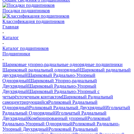
Посадки подшипников
Классификация подшипников
Главная
-
Каталог
-
Каталог подшипников
Подшипники
-
Шариковые упорно-радиальные однорядные подшипники
Шариковый радиальный однорядный
Шариковый радиальный
двухрядный
Шариковый Радиально-Упорный
Однорядный
Шариковый Упорно-радиальный
Двухрядный
Шариковый Радиально-Упорный
Двухрядный
Шариковый Радиально-Упорный с
четырёхточечным контактом
Шариковый Радиальный
самоцентрирующийся
Роликовый Радиальный
Однорядный
Роликовый Радиальный Двухрядный
Игольчатый
Радиальный Однорядный
Игольчатый Радиальный
Двухрядный
Комбинированный упорный
Роликовый
Радиально-Упорный Однорядный
Роликовый Радиально-
Упорный Двухрядный
Роликовый Радиальный