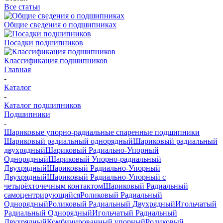
Все статьи
Общие сведения о подшипниках
Посадки подшипников
Классификация подшипников
Главная
-
Каталог
-
Каталог подшипников
Подшипники
-
Шариковые упорно-радиальные спаренные подшипники
Шариковый радиальный однорядный
Шариковый радиальный
двухрядный
Шариковый Радиально-Упорный
Однорядный
Шариковый Упорно-радиальный
Двухрядный
Шариковый Радиально-Упорный
Двухрядный
Шариковый Радиально-Упорный с
четырёхточечным контактом
Шариковый Радиальный
самоцентрирующийся
Роликовый Радиальный
Однорядный
Роликовый Радиальный Двухрядный
Игольчатый
Радиальный Однорядный
Игольчатый Радиальный
Двухрядный
Комбинированный упорный
Роликовый