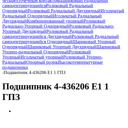
четырёхточечным контактом
Шариковый Радиальный
самоцентрирующийся
Роликовый Радиальный
Однорядный
Роликовый Радиальный Двухрядный
Игольчатый
Радиальный Однорядный
Игольчатый Радиальный
Двухрядный
Комбинированный упорный
Роликовый
Радиально-Упорный Однорядный
Роликовый Радиально-
Упорный Двухрядный
Роликовый Радиальный
самоцентрирующийся Двухрядный
Роликовый Радиальный
самоцентрирующийся Однорядный
Шариковый Упорный
Однорядный
Шариковый Упорный Двухрядный
Шариковый
Упорно-радиальный Однорядный
Роликовый
Упорный
Игольчатый упорный
Роликовый Упорно-
Радиальный
Опорный ролик
Высокотемпературные
подшипники
-
Подшипник 4-436206 Е1 1 ГПЗ
Подшипник 4-436206 Е1 1
ГПЗ