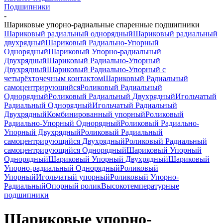
Подшипники
-
Шариковые упорно-радиальные спаренные подшипники
Шариковый радиальный однорядный
Шариковый радиальный
двухрядный
Шариковый Радиально-Упорный
Однорядный
Шариковый Упорно-радиальный
Двухрядный
Шариковый Радиально-Упорный
Двухрядный
Шариковый Радиально-Упорный с
четырёхточечным контактом
Шариковый Радиальный
самоцентрирующийся
Роликовый Радиальный
Однорядный
Роликовый Радиальный Двухрядный
Игольчатый
Радиальный Однорядный
Игольчатый Радиальный
Двухрядный
Комбинированный упорный
Роликовый
Радиально-Упорный Однорядный
Роликовый Радиально-
Упорный Двухрядный
Роликовый Радиальный
самоцентрирующийся Двухрядный
Роликовый Радиальный
самоцентрирующийся Однорядный
Шариковый Упорный
Однорядный
Шариковый Упорный Двухрядный
Шариковый
Упорно-радиальный Однорядный
Роликовый
Упорный
Игольчатый упорный
Роликовый Упорно-
Радиальный
Опорный ролик
Высокотемпературные
подшипники
Шариковые упорно-