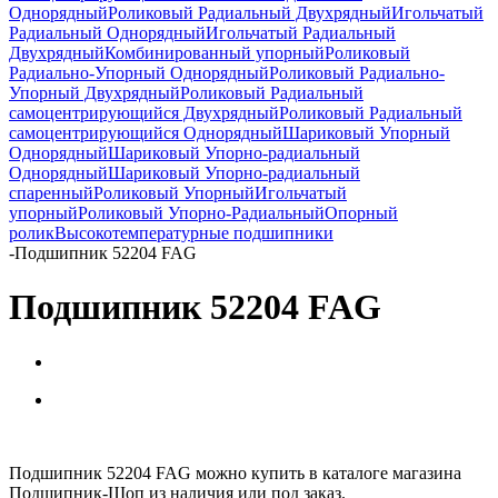
Однорядный
Роликовый Радиальный Двухрядный
Игольчатый
Радиальный Однорядный
Игольчатый Радиальный
Двухрядный
Комбинированный упорный
Роликовый
Радиально-Упорный Однорядный
Роликовый Радиально-
Упорный Двухрядный
Роликовый Радиальный
самоцентрирующийся Двухрядный
Роликовый Радиальный
самоцентрирующийся Однорядный
Шариковый Упорный
Однорядный
Шариковый Упорно-радиальный
Однорядный
Шариковый Упорно-радиальный
спаренный
Роликовый Упорный
Игольчатый
упорный
Роликовый Упорно-Радиальный
Опорный
ролик
Высокотемпературные подшипники
-
Подшипник 52204 FAG
Подшипник 52204 FAG
Подшипник 52204 FAG можно купить в каталоге магазина
Подшипник-Шоп из наличия или под заказ.