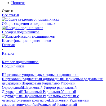
Новости
Статьи
Все статьи
Общие сведения о подшипниках
Посадки подшипников
Классификация подшипников
Главная
-
Каталог
-
Каталог подшипников
Подшипники
-
Шариковые упорные двухрядные подшипники
Шариковый радиальный однорядный
Шариковый радиальный
двухрядный
Шариковый Радиально-Упорный
Однорядный
Шариковый Упорно-радиальный
Двухрядный
Шариковый Радиально-Упорный
Двухрядный
Шариковый Радиально-Упорный с
четырёхточечным контактом
Шариковый Радиальный
самоцентрирующийся
Роликовый Радиальный