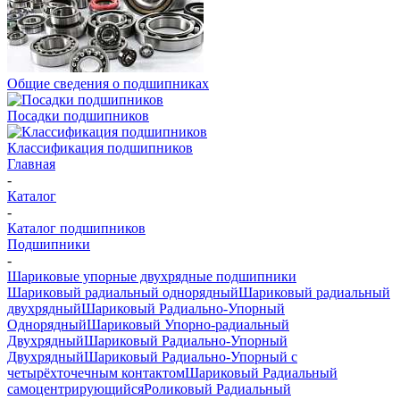
Общие сведения о подшипниках
Посадки подшипников
Классификация подшипников
Главная
-
Каталог
-
Каталог подшипников
Подшипники
-
Шариковые упорные двухрядные подшипники
Шариковый радиальный однорядный
Шариковый радиальный
двухрядный
Шариковый Радиально-Упорный
Однорядный
Шариковый Упорно-радиальный
Двухрядный
Шариковый Радиально-Упорный
Двухрядный
Шариковый Радиально-Упорный с
четырёхточечным контактом
Шариковый Радиальный
самоцентрирующийся
Роликовый Радиальный