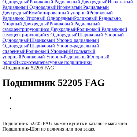
Однорядный
Роликовый Радиальный Двухрядный
Игольчатый
Радиальный Однорядный
Игольчатый Радиальный
Двухрядный
Комбинированный упорный
Роликовый
Радиально-Упорный Однорядный
Роликовый Радиально-
Упорный Двухрядный
Роликовый Радиальный
самоцентрирующийся Двухрядный
Роликовый Радиальный
самоцентрирующийся Однорядный
Шариковый Упорный
Однорядный
Шариковый Упорно-радиальный
Однорядный
Шариковый Упорно-радиальный
спаренный
Роликовый Упорный
Игольчатый
упорный
Роликовый Упорно-Радиальный
Опорный
ролик
Высокотемпературные подшипники
-
Подшипник 52205 FAG
Подшипник 52205 FAG
Подшипник 52205 FAG можно купить в каталоге магазина
Подшипник-Шоп из наличия или под заказ.