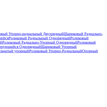
вый Упорно-радиальный Двухрядный
Шариковый Радиально-
щийся
Роликовый Радиальный Однорядный
Роликовый
ый
Роликовый Радиально-Упорный Однорядный
Роликовый
рирующийся Однорядный
Шариковый Упорный
льчатый упорный
Роликовый Упорно-Радиальный
Опорный