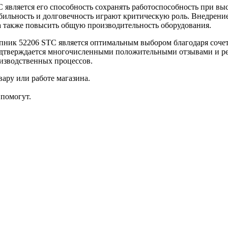
вляется его способность сохранять работоспособность при вы
табильность и долговечность играют критическую роль. Внедрен
 а также повысить общую производительность оборудования.
пник 52206 STC является оптимальным выбором благодаря соче
о подтверждается многочисленными положительными отзывами и 
оизводственных процессов.
ару или работе магазина.
помогут.