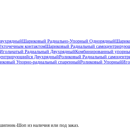
двухрядный
Шариковый Радиально-Упорный Однорядный
Шарико
ёхточечным контактом
Шариковый Радиальный самоцентрирую
Игольчатый Радиальный Двухрядный
Комбинированный упорн
центрирующийся Двухрядный
Роликовый Радиальный самоцент
иковый Упорно-радиальный спаренный
Роликовый Упорный
Иго
шипник-Шоп из наличия или под заказ.