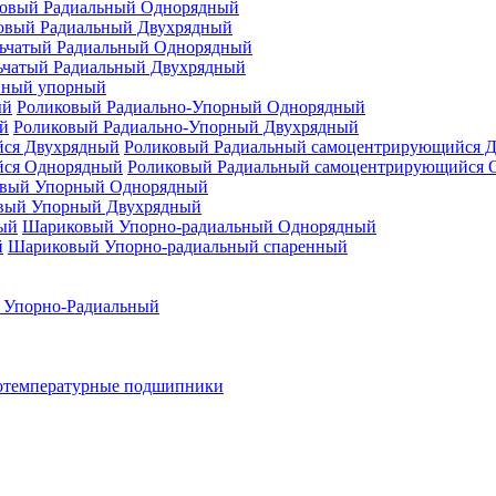
овый Радиальный Однорядный
овый Радиальный Двухрядный
ьчатый Радиальный Однорядный
ьчатый Радиальный Двухрядный
нный упорный
Роликовый Радиально-Упорный Однорядный
Роликовый Радиально-Упорный Двухрядный
Роликовый Радиальный самоцентрирующийся 
Роликовый Радиальный самоцентрирующийся 
вый Упорный Однорядный
вый Упорный Двухрядный
Шариковый Упорно-радиальный Однорядный
Шариковый Упорно-радиальный спаренный
 Упорно-Радиальный
отемпературные подшипники