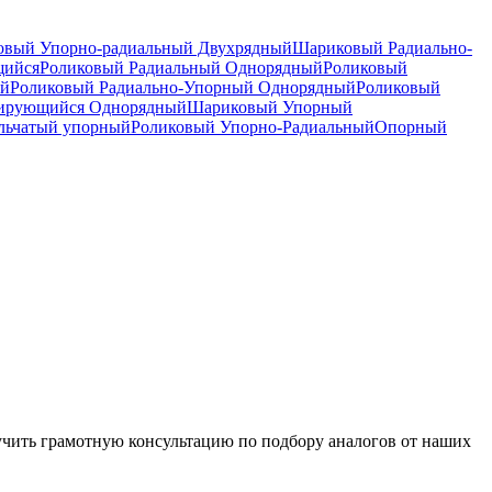
вый Упорно-радиальный Двухрядный
Шариковый Радиально-
щийся
Роликовый Радиальный Однорядный
Роликовый
ый
Роликовый Радиально-Упорный Однорядный
Роликовый
рирующийся Однорядный
Шариковый Упорный
льчатый упорный
Роликовый Упорно-Радиальный
Опорный
чить грамотную консультацию по подбору аналогов от наших