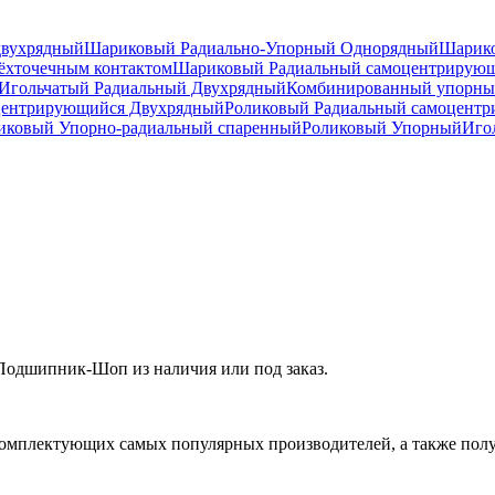
двухрядный
Шариковый Радиально-Упорный Однорядный
Шарико
ёхточечным контактом
Шариковый Радиальный самоцентрирую
Игольчатый Радиальный Двухрядный
Комбинированный упорн
центрирующийся Двухрядный
Роликовый Радиальный самоцент
ковый Упорно-радиальный спаренный
Роликовый Упорный
Иго
Подшипник-Шоп из наличия или под заказ.
омплектующих самых популярных производителей, а также полу