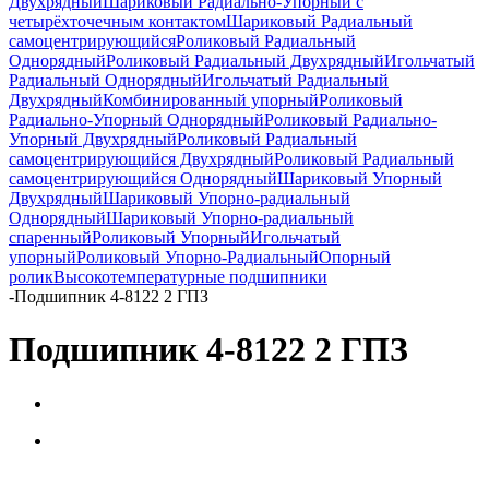
Двухрядный
Шариковый Радиально-Упорный с
четырёхточечным контактом
Шариковый Радиальный
самоцентрирующийся
Роликовый Радиальный
Однорядный
Роликовый Радиальный Двухрядный
Игольчатый
Радиальный Однорядный
Игольчатый Радиальный
Двухрядный
Комбинированный упорный
Роликовый
Радиально-Упорный Однорядный
Роликовый Радиально-
Упорный Двухрядный
Роликовый Радиальный
самоцентрирующийся Двухрядный
Роликовый Радиальный
самоцентрирующийся Однорядный
Шариковый Упорный
Двухрядный
Шариковый Упорно-радиальный
Однорядный
Шариковый Упорно-радиальный
спаренный
Роликовый Упорный
Игольчатый
упорный
Роликовый Упорно-Радиальный
Опорный
ролик
Высокотемпературные подшипники
-
Подшипник 4-8122 2 ГПЗ
Подшипник 4-8122 2 ГПЗ