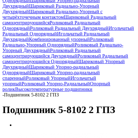
Однорядный
Шариковый Упорно-радиальный
Двухрядный
Шариковый Радиально-Упорный
Двухрядный
Шариковый Радиально-Упорный с
четырёхточечным контактом
Шариковый Радиальный
самоцентрирующийся
Роликовый Радиальный
Однорядный
Роликовый Радиальный Двухрядный
Игольчатый
Радиальный Однорядный
Игольчатый Радиальный
Двухрядный
Комбинированный упорный
Роликовый
Радиально-Упорный Однорядный
Роликовый Радиально-
Упорный Двухрядный
Роликовый Радиальный
самоцентрирующийся Двухрядный
Роликовый Радиальный
самоцентрирующийся Однорядный
Шариковый Упорный
Двухрядный
Шариковый Упорно-радиальный
Однорядный
Шариковый Упорно-радиальный
спаренный
Роликовый Упорный
Игольчатый
упорный
Роликовый Упорно-Радиальный
Опорный
ролик
Высокотемпературные подшипники
-
Подшипник 5-8102 2 ГПЗ
Подшипник 5-8102 2 ГПЗ