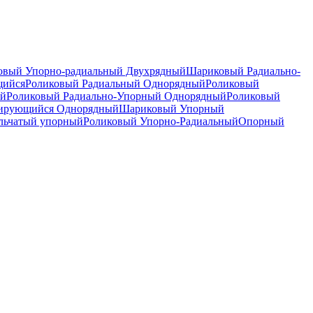
вый Упорно-радиальный Двухрядный
Шариковый Радиально-
щийся
Роликовый Радиальный Однорядный
Роликовый
ый
Роликовый Радиально-Упорный Однорядный
Роликовый
рирующийся Однорядный
Шариковый Упорный
льчатый упорный
Роликовый Упорно-Радиальный
Опорный