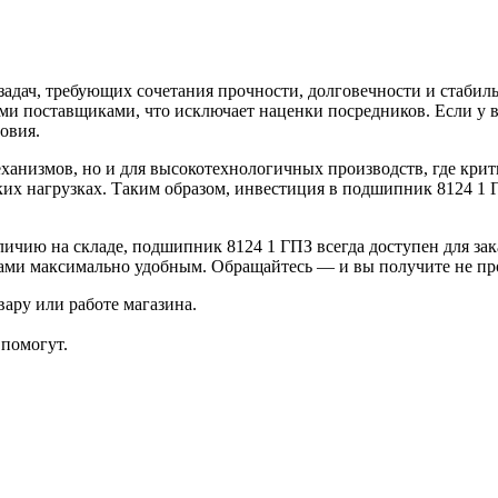
адач, требующих сочетания прочности, долговечности и стабил
и поставщиками, что исключает наценки посредников. Если у в
овия.
ханизмов, но и для высокотехнологичных производств, где крит
их нагрузках. Таким образом, инвестиция в подшипник 8124 1 
ичию на складе, подшипник 8124 1 ГПЗ всегда доступен для за
 нами максимально удобным. Обращайтесь — и вы получите не про
ару или работе магазина.
помогут.