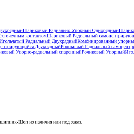
двухрядный
Шариковый Радиально-Упорный Однорядный
Шарико
ёхточечным контактом
Шариковый Радиальный самоцентрирую
Игольчатый Радиальный Двухрядный
Комбинированный упорн
центрирующийся Двухрядный
Роликовый Радиальный самоцент
ковый Упорно-радиальный спаренный
Роликовый Упорный
Иго
шипник-Шоп из наличия или под заказ.