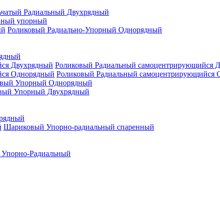
ьчатый Радиальный Двухрядный
нный упорный
Роликовый Радиально-Упорный Однорядный
рядный
Роликовый Радиальный самоцентрирующийся 
Роликовый Радиальный самоцентрирующийся 
вый Упорный Однорядный
вый Упорный Двухрядный
рядный
Шариковый Упорно-радиальный спаренный
 Упорно-Радиальный