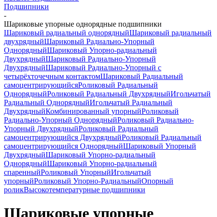
Подшипники
-
Шариковые упорные однорядные подшипники
Шариковый радиальный однорядный
Шариковый радиальный
двухрядный
Шариковый Радиально-Упорный
Однорядный
Шариковый Упорно-радиальный
Двухрядный
Шариковый Радиально-Упорный
Двухрядный
Шариковый Радиально-Упорный с
четырёхточечным контактом
Шариковый Радиальный
самоцентрирующийся
Роликовый Радиальный
Однорядный
Роликовый Радиальный Двухрядный
Игольчатый
Радиальный Однорядный
Игольчатый Радиальный
Двухрядный
Комбинированный упорный
Роликовый
Радиально-Упорный Однорядный
Роликовый Радиально-
Упорный Двухрядный
Роликовый Радиальный
самоцентрирующийся Двухрядный
Роликовый Радиальный
самоцентрирующийся Однорядный
Шариковый Упорный
Двухрядный
Шариковый Упорно-радиальный
Однорядный
Шариковый Упорно-радиальный
спаренный
Роликовый Упорный
Игольчатый
упорный
Роликовый Упорно-Радиальный
Опорный
ролик
Высокотемпературные подшипники
Шариковые упорные