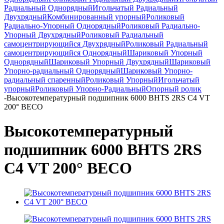
Радиальный Однорядный
Игольчатый Радиальный
Двухрядный
Комбинированный упорный
Роликовый
Радиально-Упорный Однорядный
Роликовый Радиально-
Упорный Двухрядный
Роликовый Радиальный
самоцентрирующийся Двухрядный
Роликовый Радиальный
самоцентрирующийся Однорядный
Шариковый Упорный
Однорядный
Шариковый Упорный Двухрядный
Шариковый
Упорно-радиальный Однорядный
Шариковый Упорно-
радиальный спаренный
Роликовый Упорный
Игольчатый
упорный
Роликовый Упорно-Радиальный
Опорный ролик
-
Высокотемпературный подшипник 6000 BHTS 2RS C4 VT
200° BECO
Высокотемпературный
подшипник 6000 BHTS 2RS
C4 VT 200° BECO