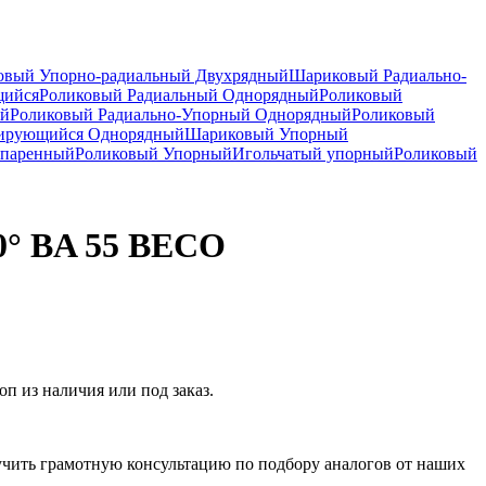
вый Упорно-радиальный Двухрядный
Шариковый Радиально-
щийся
Роликовый Радиальный Однорядный
Роликовый
ый
Роликовый Радиально-Упорный Однорядный
Роликовый
рирующийся Однорядный
Шариковый Упорный
спаренный
Роликовый Упорный
Игольчатый упорный
Роликовый
0° BA 55 BECO
 из наличия или под заказ.
чить грамотную консультацию по подбору аналогов от наших