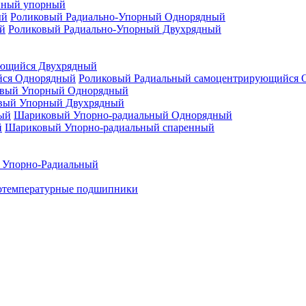
нный упорный
Роликовый Радиально-Упорный Однорядный
Роликовый Радиально-Упорный Двухрядный
ующийся Двухрядный
Роликовый Радиальный самоцентрирующийся 
вый Упорный Однорядный
вый Упорный Двухрядный
Шариковый Упорно-радиальный Однорядный
Шариковый Упорно-радиальный спаренный
 Упорно-Радиальный
отемпературные подшипники