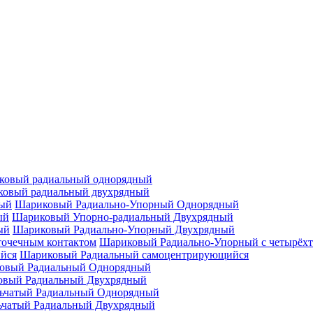
ковый радиальный однорядный
овый радиальный двухрядный
Шариковый Радиально-Упорный Однорядный
Шариковый Упорно-радиальный Двухрядный
Шариковый Радиально-Упорный Двухрядный
Шариковый Радиально-Упорный с четырёхт
Шариковый Радиальный самоцентрирующийся
овый Радиальный Однорядный
овый Радиальный Двухрядный
ьчатый Радиальный Однорядный
ьчатый Радиальный Двухрядный