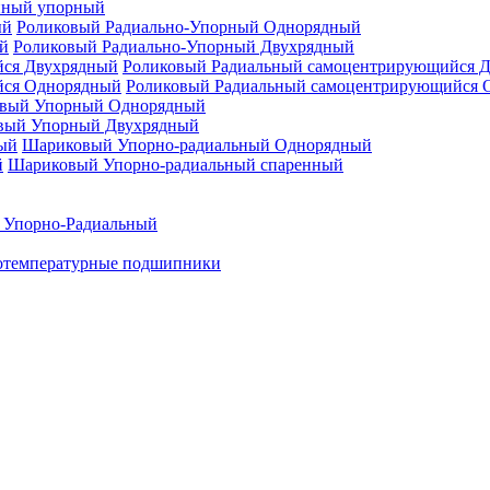
нный упорный
Роликовый Радиально-Упорный Однорядный
Роликовый Радиально-Упорный Двухрядный
Роликовый Радиальный самоцентрирующийся 
Роликовый Радиальный самоцентрирующийся 
вый Упорный Однорядный
вый Упорный Двухрядный
Шариковый Упорно-радиальный Однорядный
Шариковый Упорно-радиальный спаренный
 Упорно-Радиальный
отемпературные подшипники