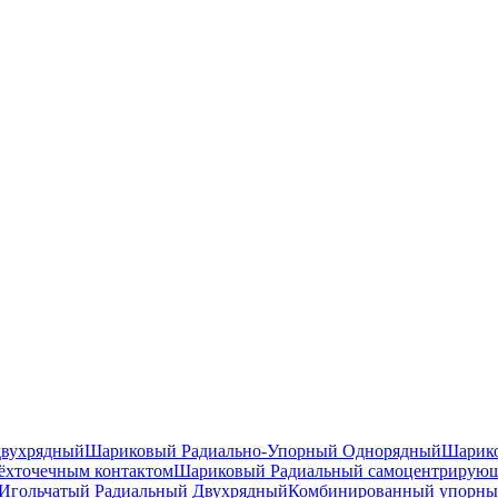
двухрядный
Шариковый Радиально-Упорный Однорядный
Шарико
ёхточечным контактом
Шариковый Радиальный самоцентрирую
Игольчатый Радиальный Двухрядный
Комбинированный упорн