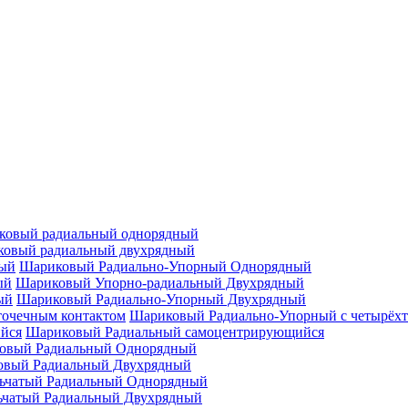
ковый радиальный однорядный
овый радиальный двухрядный
Шариковый Радиально-Упорный Однорядный
Шариковый Упорно-радиальный Двухрядный
Шариковый Радиально-Упорный Двухрядный
Шариковый Радиально-Упорный с четырёхт
Шариковый Радиальный самоцентрирующийся
овый Радиальный Однорядный
овый Радиальный Двухрядный
ьчатый Радиальный Однорядный
ьчатый Радиальный Двухрядный