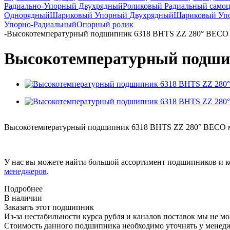
Радиально-Упорный Двухрядный
Роликовый Радиальный само
Однорядный
Шариковый Упорный Двухрядный
Шариковый Упо
Упорно-Радиальный
Опорный ролик
-
Высокотемпературный подшипник 6318 BHTS ZZ 280° BECO
Высокотемпературный подши
Высокотемпературный подшипник 6318 BHTS ZZ 280° BECO мож
У нас вы можете найти большой ассортимент подшипников и к
менеджеров
.
Подробнее
В наличии
Заказать этот подшипник
Из-за нестабильности курса рубля и каналов поставок мы не м
Стоимость данного подшипника необходимо уточнять у менеджер