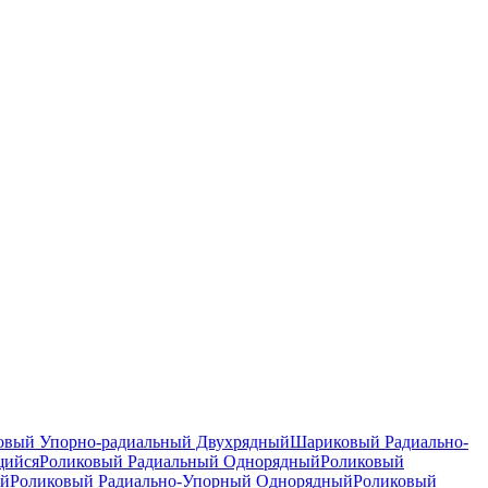
вый Упорно-радиальный Двухрядный
Шариковый Радиально-
щийся
Роликовый Радиальный Однорядный
Роликовый
ый
Роликовый Радиально-Упорный Однорядный
Роликовый