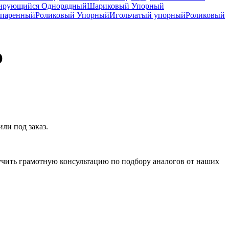
рирующийся Однорядный
Шариковый Упорный
спаренный
Роликовый Упорный
Игольчатый упорный
Роликовый
O
и под заказ.
чить грамотную консультацию по подбору аналогов от наших