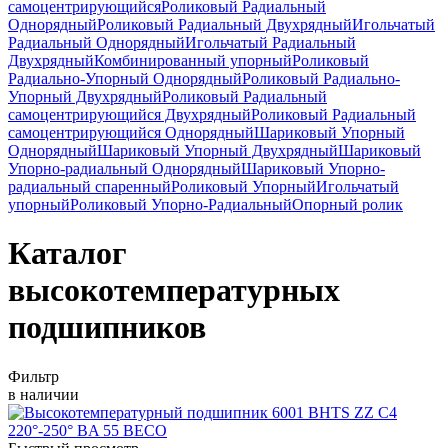
самоцентрирующийся
Роликовый Радиальный
Однорядный
Роликовый Радиальный Двухрядный
Игольчатый
Радиальный Однорядный
Игольчатый Радиальный
Двухрядный
Комбинированный упорный
Роликовый
Радиально-Упорный Однорядный
Роликовый Радиально-
Упорный Двухрядный
Роликовый Радиальный
самоцентрирующийся Двухрядный
Роликовый Радиальный
самоцентрирующийся Однорядный
Шариковый Упорный
Однорядный
Шариковый Упорный Двухрядный
Шариковый
Упорно-радиальный Однорядный
Шариковый Упорно-
радиальный спаренный
Роликовый Упорный
Игольчатый
упорный
Роликовый Упорно-Радиальный
Опорный ролик
Каталог
высокотемпературных
подшипников
Фильтр
в наличии