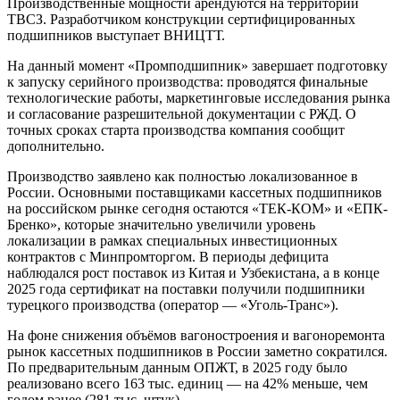
Производственные мощности арендуются на территории
ТВСЗ. Разработчиком конструкции сертифицированных
подшипников выступает ВНИЦТТ.
На данный момент «Промподшипник» завершает подготовку
к запуску серийного производства: проводятся финальные
технологические работы, маркетинговые исследования рынка
и согласование разрешительной документации с РЖД. О
точных сроках старта производства компания сообщит
дополнительно.
Производство заявлено как полностью локализованное в
России. Основными поставщиками кассетных подшипников
на российском рынке сегодня остаются «ТЕК-КОМ» и «ЕПК-
Бренко», которые значительно увеличили уровень
локализации в рамках специальных инвестиционных
контрактов с Минпромторгом. В периоды дефицита
наблюдался рост поставок из Китая и Узбекистана, а в конце
2025 года сертификат на поставки получили подшипники
турецкого производства (оператор — «Уголь-Транс»).
На фоне снижения объёмов вагоностроения и вагоноремонта
рынок кассетных подшипников в России заметно сократился.
По предварительным данным ОПЖТ, в 2025 году было
реализовано всего 163 тыс. единиц — на 42% меньше, чем
годом ранее (281 тыс. штук).