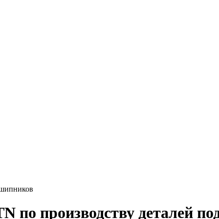
дшипников
NTN по производству деталей п