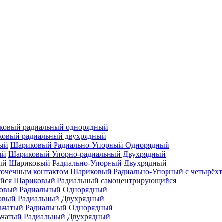
ковый радиальный однорядный
овый радиальный двухрядный
Шариковый Радиально-Упорный Однорядный
Шариковый Упорно-радиальный Двухрядный
Шариковый Радиально-Упорный Двухрядный
Шариковый Радиально-Упорный с четырёхт
Шариковый Радиальный самоцентрирующийся
овый Радиальный Однорядный
овый Радиальный Двухрядный
ьчатый Радиальный Однорядный
ьчатый Радиальный Двухрядный