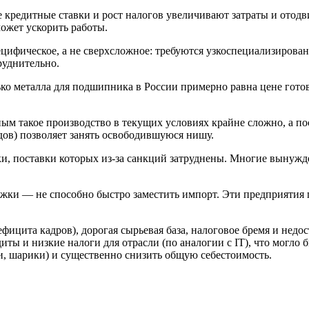
 кредитные ставки и рост налогов увеличивают затраты и отод
может ускорить работы.
ифическое, а не сверхсложное: требуются узкоспециализирован
руднительно.
ко металла для подшипника в России примерно равна цене готов
ным такое производство в текущих условиях крайне сложно, а п
ов) позволяет занять освободившуюся нишу.
, поставки которых из-за санкций затруднены. Многие вынужд
ки — не способно быстро заместить импорт. Эти предприятия г
ефицита кадров), дорогая сырьевая база, налоговое бремя и нед
ты и низкие налоги для отрасли (по аналогии с IT), что могло 
и, шарики) и существенно снизить общую себестоимость.