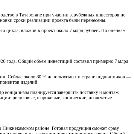
дство в Татарстане при участии зарубежных инвесторов не
ановки сроки реализации проекта были перенесены.
 цикла, вложив в проект около 7 млрд рублей. По оценкам
26 года. Общий объём инвестиций составил примерно 7 млрд
сии. Сейчас около 80 % используемых в стране подшипников —
понентов изделий.
 конца зимы планируется завершить поставку и монтаж
зиции: роликовые, шариковые, конические, игольчатые
 Нижнекамском районе. Готовая продукция сможет сразу
 Миннихановым на заседании инвестиционного совета. Общий