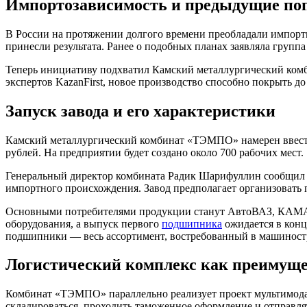
Импортозависимость и предыдущие п
В России на протяжении долгого времени преобладали импорт
принесли результата. Ранее о подобных планах заявляла групп
Теперь инициативу подхватил Камский металлургический комб
экспертов KazanFirst, новое производство способно покрыть 
Запуск завода и его характеристики
Камский металлургический комбинат «ТЭМПО» намерен ввести
рублей. На предприятии будет создано около 700 рабочих мест.
Генеральный директор комбината Радик Шарифуллин сообщил н
импортного происхождения. Завод предполагает организовать
Основными потребителями продукции станут АвтоВАЗ, КАМАЗ,
оборудования, а выпуск первого
подшипника
ожидается в конц
подшипники — весь ассортимент, востребованный в машиност
Логистический комплекс как преимуще
Комбинат «ТЭМПО» параллельно реализует проект мультимодал
складироваться, проходить таможенное оформление и отправл