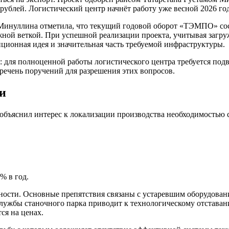
рублей. Логистический центр начнёт работу уже весной 2026 год
 Минуллина отметила, что текущий годовой оборот «ТЭМПО» со
ой веткой. При успешной реализации проекта, учитывая загруж
иционная идея и значительная часть требуемой инфраструктуры.
: для полноценной работы логистического центра требуется под
речень поручений для разрешения этих вопросов.
и
яснил интерес к локализации производства необходимостью сн
% в год.
ости. Основные препятствия связаны с устаревшим оборудован
лужбы станочного парка приводит к технологическому отстава
ся на ценах.