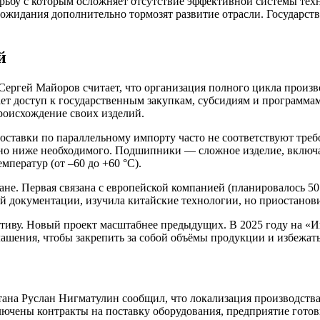
орьбу с которым осложняет отсутствие эффективной системы те
 ожидания дополнительно тормозят развитие отрасли. Государс
й
ергей Майоров считает, что организация полного цикла произв
ет доступ к государственным закупкам, субсидиям и программам
оисхождение своих изделий.
оставки по параллельному импорту часто не соответствуют треб
льно ниже необходимого. Подшипники — сложное изделие, включ
мператур (от –60 до +60 °C).
тане. Первая связана с европейской компанией (планировалось 5
документации, изучила китайские технологии, но приостановил
ву. Новый проект масштабнее предыдущих. В 2025 году на «И
лашения, чтобы закрепить за собой объёмы продукции и избежат
тана Руслан Нигматулин сообщил, что локализация производств
ючены контракты на поставку оборудования, предприятие готови