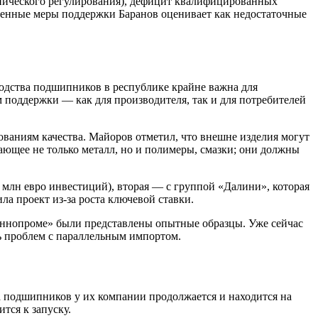
хнического регулирования), дефицит квалифицированных
твенные меры поддержки Баранов оценивает как недостаточные
одства подшипников в республике крайне важна для
 поддержки — как для производителя, так и для потребителей
ованиям качества. Майоров отметил, что внешне изделия могут
ающее не только металл, но и полимеры, смазки; они должны
0 млн евро инвестиций), вторая — с группой «Далини», которая
а проект из-за роста ключевой ставки.
ннопроме» были представлены опытные образцы. Уже сейчас
ь проблем с параллельным импортом.
а подшипников у их компании продолжается и находится на
тся к запуску.