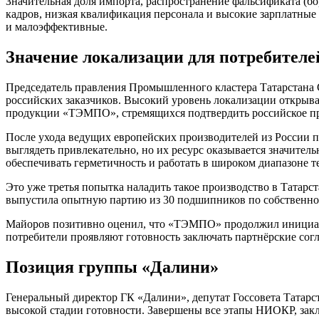
Значительная доля импорта, распространение фальсификата (б
кадров, низкая квалификация персонала и высокие зарплатные
и малоэффективные.
Значение локализации для потребителе
Председатель правления Промышленного кластера Татарстана С
российских заказчиков. Высокий уровень локализации открыва
продукции «ТЭМПО», стремящихся подтвердить российское пр
После ухода ведущих европейских производителей из России п
выглядеть привлекательно, но их ресурс оказывается значите
обеспечивать герметичность и работать в широком диапазоне те
Это уже третья попытка наладить такое производство в Татарс
выпустила опытную партию из 30 подшипников по собственной 
Майоров позитивно оценил, что «ТЭМПО» продолжил инициати
потребители проявляют готовность заключать партнёрские сог
Позиция группы «Далини»
Генеральный директор ГК «Далини», депутат Госсовета Татарс
высокой стадии готовности. Завершены все этапы НИОКР, закл