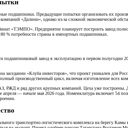
опытки
ные подшипники. Предыдущие попытки организовать их произво
а компаний «Далини», однако из-за сложной экономической обст
инат «ТЭМПО». Предприятие планирует построить завод полного
до 80 % потребности страны в импортных подшипниках.
 подшипниковый завод в эксплуатацию в первом полугодии 20
а заседании «Клуба инвесторов», что проект уникален для Рос
 полный производственный цикл, включая изготовление всех ком
 РЖД и ряд других крупных компаний. Цеха уже построены. До
е апреля — начале мая 2026 года. Номенклатура включает 54 по
роении.
ство
ьного транспортно-логистического комплекса на берегу Камы в
яться на экспорт. Проект одобрен раисом Татарстана Рустамом