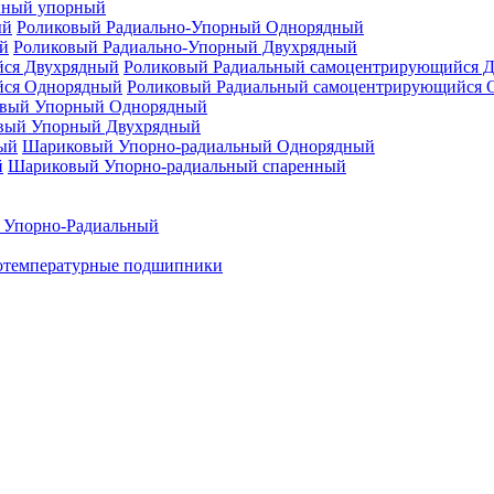
нный упорный
Роликовый Радиально-Упорный Однорядный
Роликовый Радиально-Упорный Двухрядный
Роликовый Радиальный самоцентрирующийся 
Роликовый Радиальный самоцентрирующийся 
вый Упорный Однорядный
вый Упорный Двухрядный
Шариковый Упорно-радиальный Однорядный
Шариковый Упорно-радиальный спаренный
 Упорно-Радиальный
отемпературные подшипники