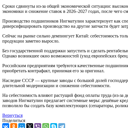
Сроки сдвинуты из-за общей экономической ситуации: высокие
экономики и снижение ставок в 2026–2027 годах, после чего с
Производство подшипников Нигматулин характеризует как спец
диверсифицировать производство на другие запчасти будет зат
Сейчас на рынке сильно демпингует Китай: себестоимость толь
продукции заметно выросло.
Без государственной поддержки запустить и сделать рентабель
Однако возникшее окно возможностей (уход европейских бренд
Российским предприятиям требуются качественные подшипники
приобретать контрафакт, принимая его за оригинал.
Наследие СССР — крупные заводы с большой долей господдерж
длительной модернизации и снижении себестоимости.
На себестоимость влияют растущий фонд оплаты труда (из-за д
заводов Нигматулин предлагает системные меры: дешёвые креди
позволило бы создать базу комплектующих (сепараторы, ролик
Вернуться
Поделиться