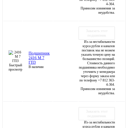
4-364.
Приносим извинения за
неудобства.
Заказать этот
подшипник
Из-за нестабильности
курса рубля и каналов
поставок мы не можем
Подшипник
указать точную цену на
2416 М 7
большинство позиций.
ГПЗ
Стоимость данного
Быстрый
В наличии
подшипника необходимо
просмотр
уточнять у менеджера
через форму заказа или
по телефону +7 812 363-
4-364.
Приносим извинения за
неудобства.
Заказать этот
подшипник
Из-за нестабильности
курса рубля и каналов