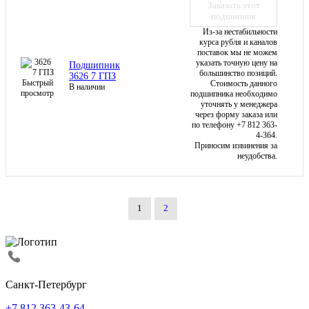
Заказать этот
подшипник
Из-за нестабильности
курса рубля и каналов
поставок мы не можем
указать точную цену на
Подшипник
большинство позиций.
3626 7 ГПЗ
Быстрый
Стоимость данного
В наличии
просмотр
подшипника необходимо
уточнять у менеджера
через форму заказа или
по телефону +7 812 363-
4-364.
Приносим извинения за
неудобства.
1
2
Санкт-Петербург
+7 812 363-43-64