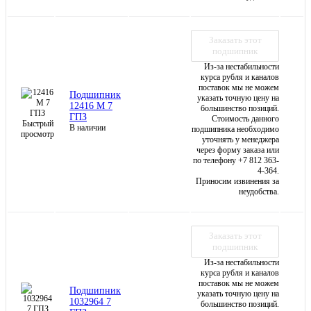
Заказать этот
подшипник
Из-за нестабильности
курса рубля и каналов
поставок мы не можем
Подшипник
указать точную цену на
12416 М 7
большинство позиций.
ГПЗ
Стоимость данного
Быстрый
В наличии
подшипника необходимо
просмотр
уточнять у менеджера
через форму заказа или
по телефону +7 812 363-
4-364.
Приносим извинения за
неудобства.
Заказать этот
подшипник
Из-за нестабильности
курса рубля и каналов
поставок мы не можем
Подшипник
указать точную цену на
1032964 7
большинство позиций.