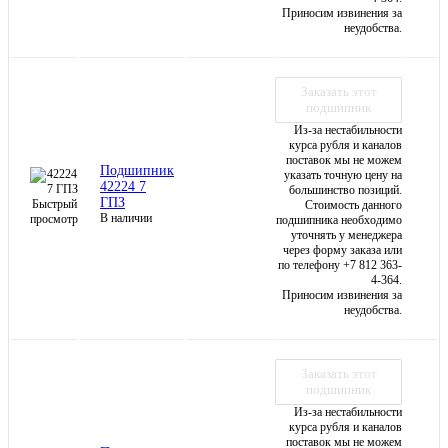
Приносим извинения за
неудобства.
Заказать этот
подшипник
Из-за нестабильности
курса рубля и каналов
поставок мы не можем
Подшипник
указать точную цену на
42224 7
большинство позиций.
ГПЗ
Быстрый
Стоимость данного
В наличии
просмотр
подшипника необходимо
уточнять у менеджера
через форму заказа или
по телефону +7 812 363-
4-364.
Приносим извинения за
неудобства.
Заказать этот
подшипник
Из-за нестабильности
курса рубля и каналов
поставок мы не можем