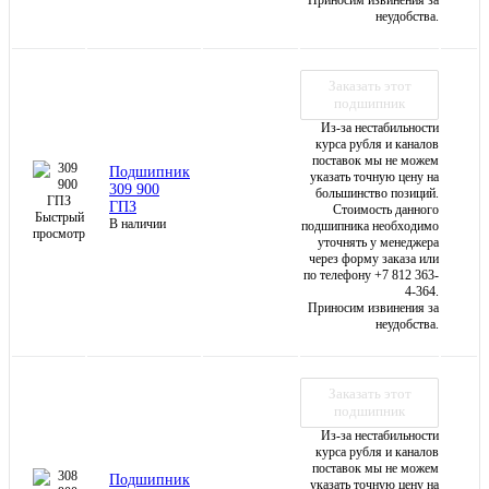
неудобства.
Заказать этот
подшипник
Из-за нестабильности
курса рубля и каналов
поставок мы не можем
Подшипник
указать точную цену на
309 900
большинство позиций.
ГПЗ
Стоимость данного
Быстрый
В наличии
подшипника необходимо
просмотр
уточнять у менеджера
через форму заказа или
по телефону +7 812 363-
4-364.
Приносим извинения за
неудобства.
Заказать этот
подшипник
Из-за нестабильности
курса рубля и каналов
поставок мы не можем
Подшипник
указать точную цену на