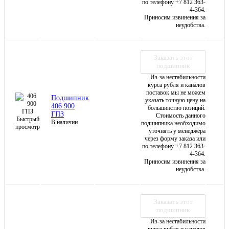
по телефону +7 812 363-
4-364.
Приносим извинения за
неудобства.
Заказать этот
подшипник
Из-за нестабильности
курса рубля и каналов
поставок мы не можем
Подшипник
указать точную цену на
406 900
большинство позиций.
ГПЗ
Стоимость данного
Быстрый
В наличии
подшипника необходимо
просмотр
уточнять у менеджера
через форму заказа или
по телефону +7 812 363-
4-364.
Приносим извинения за
неудобства.
Заказать этот
подшипник
Из-за нестабильности
курса рубля и каналов