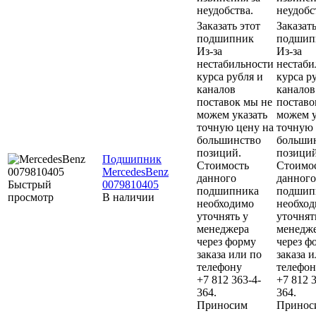
неудобства.
неудобс
Заказать этот
Заказать
подшипник
подшип
Из-за
Из-за
нестабильности
нестаби
курса рубля и
курса р
каналов
каналов
поставок мы не
поставо
можем указать
можем у
точную цену на
точную 
большинство
больши
позиций.
позиций
Подшипник
Стоимость
Стоимо
MercedesBenz
данного
данного
Быстрый
0079810405
подшипника
подшип
просмотр
В наличии
необходимо
необхо
уточнять у
уточнят
менеджера
менедж
через форму
через ф
заказа или по
заказа 
телефону
телефон
+7 812 363-4-
+7 812 3
364.
364.
Приносим
Принос