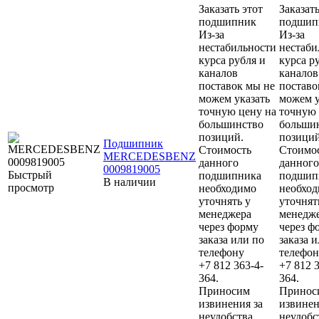
Заказать этот
Заказать
подшипник
подшип
Из-за
Из-за
нестабильности
нестаби
курса рубля и
курса р
каналов
каналов
поставок мы не
поставо
можем указать
можем у
точную цену на
точную 
большинство
больши
позиций.
позиций
Подшипник
Стоимость
Стоимо
MERCEDESBENZ
данного
данного
0009819005
Быстрый
подшипника
подшип
В наличии
просмотр
необходимо
необхо
уточнять у
уточнят
менеджера
менедж
через форму
через ф
заказа или по
заказа 
телефону
телефон
+7 812 363-4-
+7 812 3
364.
364.
Приносим
Принос
извинения за
извинен
неудобства.
неудобс