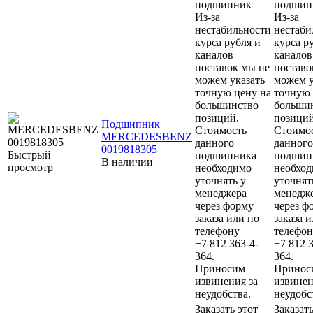
подшипник
подшип
Из-за
Из-за
нестабильности
нестаби
курса рубля и
курса р
каналов
каналов
поставок мы не
поставо
можем указать
можем у
точную цену на
точную 
большинство
больши
позиций.
позиций
Подшипник
Стоимость
Стоимо
MERCEDESBENZ
данного
данного
0019818305
Быстрый
подшипника
подшип
В наличии
просмотр
необходимо
необхо
уточнять у
уточнят
менеджера
менедж
через форму
через ф
заказа или по
заказа 
телефону
телефон
+7 812 363-4-
+7 812 3
364.
364.
Приносим
Принос
извинения за
извинен
неудобства.
неудобс
Заказать этот
Заказать