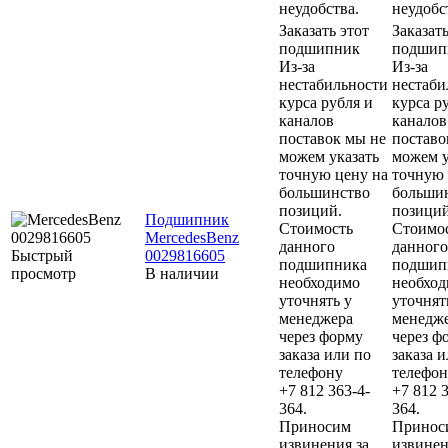
неудобства.
неудобс
Заказать этот
Заказать
подшипник
подшип
Из-за
Из-за
нестабильности
нестаби
курса рубля и
курса р
каналов
каналов
поставок мы не
поставо
можем указать
можем у
точную цену на
точную 
большинство
больши
позиций.
позиций
Подшипник
Стоимость
Стоимо
MercedesBenz
данного
данного
Быстрый
0029816605
подшипника
подшип
просмотр
В наличии
необходимо
необхо
уточнять у
уточнят
менеджера
менедж
через форму
через ф
заказа или по
заказа 
телефону
телефон
+7 812 363-4-
+7 812 3
364.
364.
Приносим
Принос
извинения за
извинен