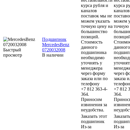
нестабильности
нестаби
курса рубля и
курса р
каналов
каналов
поставок мы не
поставо
можем указать
можем у
точную цену на
точную 
большинство
больши
позиций.
позиций
Подшипник
Стоимость
Стоимо
MercedesBenz
данного
данного
Быстрый
0720032008
подшипника
подшип
просмотр
В наличии
необходимо
необхо
уточнять у
уточнят
менеджера
менедж
через форму
через ф
заказа или по
заказа 
телефону
телефон
+7 812 363-4-
+7 812 3
364.
364.
Приносим
Принос
извинения за
извинен
неудобства.
неудобс
Заказать этот
Заказать
подшипник
подшип
Из-за
Из-за