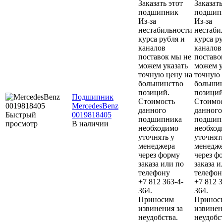
Заказать этот
Заказать
подшипник
подшип
Из-за
Из-за
нестабильности
нестаби
курса рубля и
курса р
каналов
каналов
поставок мы не
поставо
можем указать
можем у
точную цену на
точную 
большинство
больши
позиций.
позиций
Подшипник
Стоимость
Стоимо
MercedesBenz
данного
данного
Быстрый
0019818405
подшипника
подшип
просмотр
В наличии
необходимо
необхо
уточнять у
уточнят
менеджера
менедж
через форму
через ф
заказа или по
заказа 
телефону
телефон
+7 812 363-4-
+7 812 3
364.
364.
Приносим
Принос
извинения за
извинен
неудобства.
неудобс