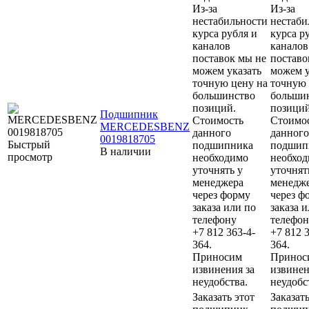
Из-за
Из-за
нестабильности
нестаби
курса рубля и
курса р
каналов
каналов
поставок мы не
поставо
можем указать
можем у
точную цену на
точную 
большинство
больши
позиций.
позиций
Подшипник
Стоимость
Стоимо
MERCEDESBENZ
данного
данного
0019818705
Быстрый
подшипника
подшип
В наличии
просмотр
необходимо
необхо
уточнять у
уточнят
менеджера
менедж
через форму
через ф
заказа или по
заказа 
телефону
телефон
+7 812 363-4-
+7 812 3
364.
364.
Приносим
Принос
извинения за
извинен
неудобства.
неудобс
Заказать этот
Заказать