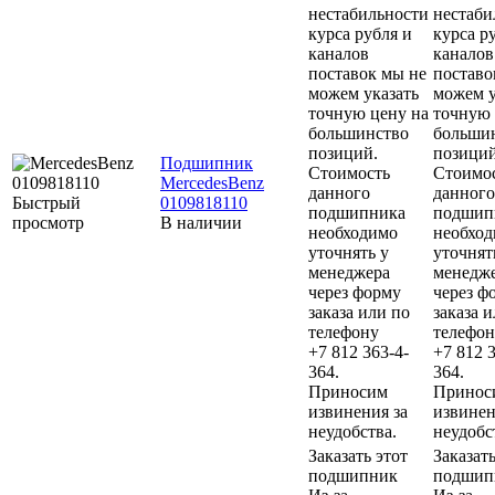
нестабильности
нестаби
курса рубля и
курса р
каналов
каналов
поставок мы не
поставо
можем указать
можем у
точную цену на
точную 
большинство
больши
позиций.
позиций
Подшипник
Стоимость
Стоимо
MercedesBenz
данного
данного
Быстрый
0109818110
подшипника
подшип
просмотр
В наличии
необходимо
необхо
уточнять у
уточнят
менеджера
менедж
через форму
через ф
заказа или по
заказа 
телефону
телефон
+7 812 363-4-
+7 812 3
364.
364.
Приносим
Принос
извинения за
извинен
неудобства.
неудобс
Заказать этот
Заказать
подшипник
подшип