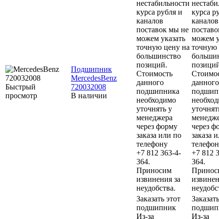
нестабильности
нестаби
курса рубля и
курса р
каналов
каналов
поставок мы не
поставо
можем указать
можем у
точную цену на
точную 
большинство
больши
позиций.
позиций
Подшипник
Стоимость
Стоимо
MercedesBenz
данного
данного
Быстрый
720032008
подшипника
подшип
просмотр
В наличии
необходимо
необхо
уточнять у
уточнят
менеджера
менедж
через форму
через ф
заказа или по
заказа 
телефону
телефон
+7 812 363-4-
+7 812 3
364.
364.
Приносим
Принос
извинения за
извинен
неудобства.
неудобс
Заказать этот
Заказать
подшипник
подшип
Из-за
Из-за