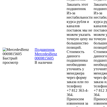
Заказать этот
Заказать
подшипник
подшип
Из-за
Из-за
нестабильности
нестаби
курса рубля и
курса р
каналов
каналов
поставок мы не
поставо
можем указать
можем у
точную цену на
точную 
большинство
больши
позиций.
позиций
Подшипник
Стоимость
Стоимо
MercedesBenz
данного
данного
Быстрый
0069815605
подшипника
подшип
просмотр
В наличии
необходимо
необхо
уточнять у
уточнят
менеджера
менедж
через форму
через ф
заказа или по
заказа 
телефону
телефон
+7 812 363-4-
+7 812 3
364.
364.
Приносим
Принос
извинения за
извинен