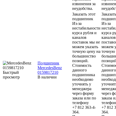
извинения за
извинен
неудобства.
неудобс
Заказать этот
Заказать
подшипник
подшип
Из-за
Из-за
нестабильности
нестаби
курса рубля и
курса р
каналов
каналов
поставок мы не
поставо
можем указать
можем у
точную цену на
точную 
большинство
больши
позиций.
позиций
Подшипник
Стоимость
Стоимо
MercedesBenz
данного
данного
Быстрый
0159817210
подшипника
подшип
просмотр
В наличии
необходимо
необхо
уточнять у
уточнят
менеджера
менедж
через форму
через ф
заказа или по
заказа 
телефону
телефон
+7 812 363-4-
+7 812 3
364.
364.