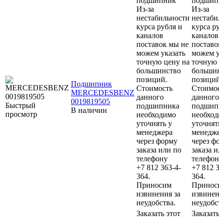
подшипник
подшип
Из-за
Из-за
нестабильности
нестаби
курса рубля и
курса р
каналов
каналов
поставок мы не
поставо
можем указать
можем у
точную цену на
точную 
большинство
больши
позиций.
позиций
Подшипник
Стоимость
Стоимо
MERCEDESBENZ
данного
данного
0019819505
Быстрый
подшипника
подшип
В наличии
просмотр
необходимо
необхо
уточнять у
уточнят
менеджера
менедж
через форму
через ф
заказа или по
заказа 
телефону
телефон
+7 812 363-4-
+7 812 3
364.
364.
Приносим
Принос
извинения за
извинен
неудобства.
неудобс
Заказать этот
Заказать