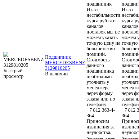
подшипник
подшип
Из-за
Из-за
нестабильности
нестаби
курса рубля и
курса р
каналов
каналов
поставок мы не
поставо
можем указать
можем у
точную цену на
точную 
большинство
больши
позиций.
позиций
Подшипник
Стоимость
Стоимо
MERCEDESBENZ
данного
данного
3129810205
Быстрый
подшипника
подшип
В наличии
просмотр
необходимо
необхо
уточнять у
уточнят
менеджера
менедж
через форму
через ф
заказа или по
заказа 
телефону
телефон
+7 812 363-4-
+7 812 3
364.
364.
Приносим
Принос
извинения за
извинен
неудобства.
неудобс