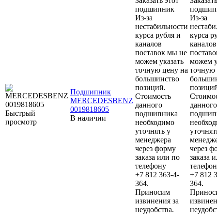
Заказать этот
Заказать
подшипник
подшип
Из-за
Из-за
нестабильности
нестаби
курса рубля и
курса р
каналов
каналов
поставок мы не
поставо
можем указать
можем у
точную цену на
точную 
большинство
больши
позиций.
позиций
Подшипник
Стоимость
Стоимо
MERCEDESBENZ
данного
данного
0019818605
Быстрый
подшипника
подшип
В наличии
просмотр
необходимо
необхо
уточнять у
уточнят
менеджера
менедж
через форму
через ф
заказа или по
заказа 
телефону
телефон
+7 812 363-4-
+7 812 3
364.
364.
Приносим
Принос
извинения за
извинен
неудобства.
неудобс