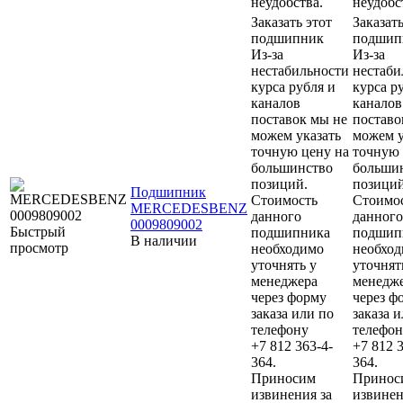
неудобства.
неудобс
Заказать этот
Заказать
подшипник
подшип
Из-за
Из-за
нестабильности
нестаби
курса рубля и
курса р
каналов
каналов
поставок мы не
поставо
можем указать
можем у
точную цену на
точную 
большинство
больши
позиций.
позиций
Подшипник
Стоимость
Стоимо
MERCEDESBENZ
данного
данного
0009809002
Быстрый
подшипника
подшип
В наличии
просмотр
необходимо
необхо
уточнять у
уточнят
менеджера
менедж
через форму
через ф
заказа или по
заказа 
телефону
телефон
+7 812 363-4-
+7 812 3
364.
364.
Приносим
Принос
извинения за
извинен