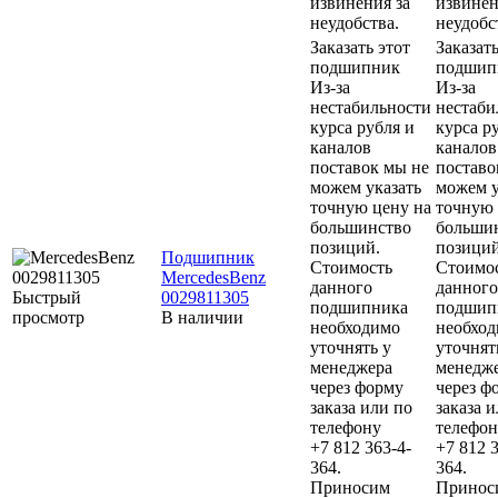
извинения за
извинен
неудобства.
неудобс
Заказать этот
Заказать
подшипник
подшип
Из-за
Из-за
нестабильности
нестаби
курса рубля и
курса р
каналов
каналов
поставок мы не
поставо
можем указать
можем у
точную цену на
точную 
большинство
больши
позиций.
позиций
Подшипник
Стоимость
Стоимо
MercedesBenz
данного
данного
Быстрый
0029811305
подшипника
подшип
просмотр
В наличии
необходимо
необхо
уточнять у
уточнят
менеджера
менедж
через форму
через ф
заказа или по
заказа 
телефону
телефон
+7 812 363-4-
+7 812 3
364.
364.
Приносим
Принос