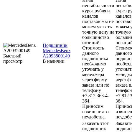
Из-за
Из-за
нестабильности
нестаби
курса рубля и
курса р
каналов
каналов
поставок мы не
поставо
можем указать
можем у
точную цену на
точную 
большинство
больши
позиций.
позиций
Подшипник
Стоимость
Стоимо
MercedesBenz
данного
данного
Быстрый
A2093500149
подшипника
подшип
просмотр
В наличии
необходимо
необхо
уточнять у
уточнят
менеджера
менедж
через форму
через ф
заказа или по
заказа 
телефону
телефон
+7 812 363-4-
+7 812 3
364.
364.
Приносим
Принос
извинения за
извинен
неудобства.
неудобс
Заказать этот
Заказать
подшипник
подшип