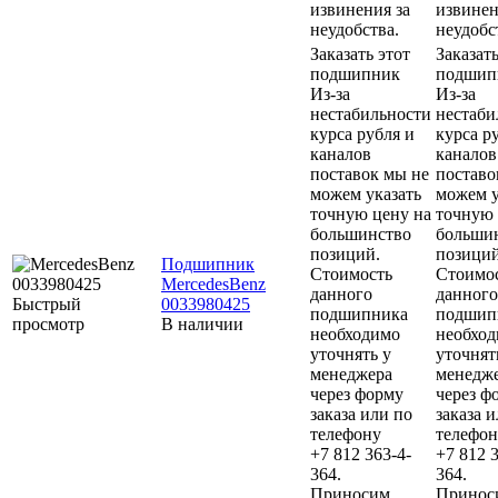
извинения за
извинен
неудобства.
неудобс
Заказать этот
Заказать
подшипник
подшип
Из-за
Из-за
нестабильности
нестаби
курса рубля и
курса р
каналов
каналов
поставок мы не
поставо
можем указать
можем у
точную цену на
точную 
большинство
больши
позиций.
позиций
Подшипник
Стоимость
Стоимо
MercedesBenz
данного
данного
Быстрый
0033980425
подшипника
подшип
просмотр
В наличии
необходимо
необхо
уточнять у
уточнят
менеджера
менедж
через форму
через ф
заказа или по
заказа 
телефону
телефон
+7 812 363-4-
+7 812 3
364.
364.
Приносим
Принос