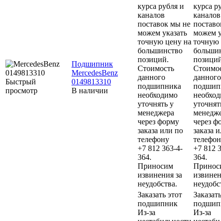
курса рубля и
курса р
каналов
каналов
поставок мы не
поставо
можем указать
можем у
точную цену на
точную 
большинство
больши
позиций.
позиций
Подшипник
Стоимость
Стоимо
MercedesBenz
данного
данного
Быстрый
0149813310
подшипника
подшип
просмотр
В наличии
необходимо
необхо
уточнять у
уточнят
менеджера
менедж
через форму
через ф
заказа или по
заказа 
телефону
телефон
+7 812 363-4-
+7 812 3
364.
364.
Приносим
Принос
извинения за
извинен
неудобства.
неудобс
Заказать этот
Заказать
подшипник
подшип
Из-за
Из-за