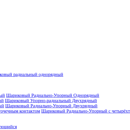
ковый радиальный однорядный
Шариковый Радиально-Упорный Однорядный
Шариковый Упорно-радиальный Двухрядный
Шариковый Радиально-Упорный Двухрядный
Шариковый Радиально-Упорный с четырёхт
ующийся