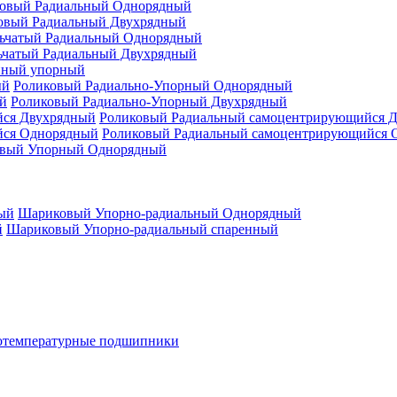
овый Радиальный Однорядный
овый Радиальный Двухрядный
ьчатый Радиальный Однорядный
ьчатый Радиальный Двухрядный
нный упорный
Роликовый Радиально-Упорный Однорядный
Роликовый Радиально-Упорный Двухрядный
Роликовый Радиальный самоцентрирующийся 
Роликовый Радиальный самоцентрирующийся 
вый Упорный Однорядный
Шариковый Упорно-радиальный Однорядный
Шариковый Упорно-радиальный спаренный
отемпературные подшипники