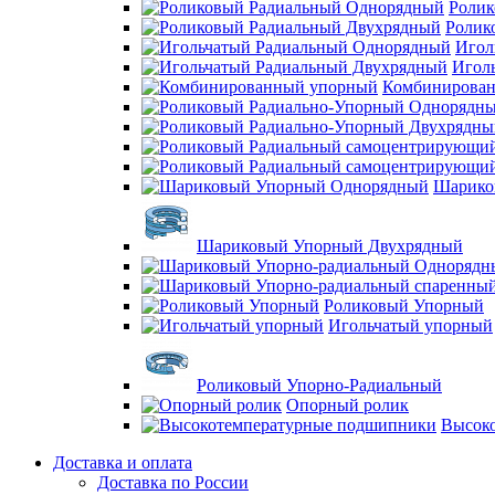
Ролик
Ролик
Игол
Игол
Комбинирова
Шарико
Шариковый Упорный Двухрядный
Роликовый Упорный
Игольчатый упорный
Роликовый Упорно-Радиальный
Опорный ролик
Высок
Доставка и оплата
Доставка по России