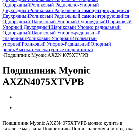
Однорядный
Роликовый Радиально-Упорный
Двухрядный
Роликовый Радиальный самоцентрирующийся
Двухрядный
Роликовый Радиальный самоцентрирующийся
Однорядный
Шариковый Упорный Однорядный
Шариковый
Упорный Двухрядный
Шариковый Упорно-радиальный
Однорядный
Шариковый Упорно-радиальный
спаренный
Роликовый Упорный
Игольчатый
упорный
Роликовый Упорно-Радиальный
Опорный
ролик
Высокотемпературные подшипники
-
Подшипник Myonic AXZN4075XTVPB
Подшипник Myonic
AXZN4075XTVPB
Подшипник Myonic AXZN4075XTVPB можно купить в
каталоге магазина Подшипник-Шоп из наличия или под заказ.