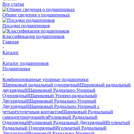
Все статьи
Общие сведения о подшипниках
Посадки подшипников
Классификация подшипников
Главная
-
Каталог
-
Каталог подшипников
Подшипники
-
Комбинированные упорные подшипники
Шариковый радиальный однорядный
Шариковый радиальный
двухрядный
Шариковый Радиально-Упорный
Однорядный
Шариковый Упорно-радиальный
Двухрядный
Шариковый Радиально-Упорный
Двухрядный
Шариковый Радиально-Упорный с
четырёхточечным контактом
Шариковый Радиальный
самоцентрирующийся
Роликовый Радиальный
Однорядный
Роликовый Радиальный Двухрядный
Игольчатый
Радиальный Однорядный
Игольчатый Радиальный
Двухрядный
Роликовый Радиально-Упорный